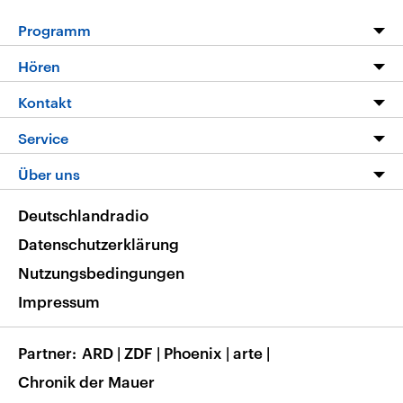
Programm
Programm
Hören
Alle Sendungen
Livestream
Kontakt
Die Nachrichten
Audios
Hörerservice
Service
Nachrichtenleicht
Podcasts
Social Media
FAQ
Über uns
Neue Beiträge auf dlf.de
Deutschlandfunk App
Newsletter
Deutschlandradio
Themen-Schwerpunkte
Nachrichten App
Deutschlandradio
Veranstaltungen
Presse
Frequenzen
Datenschutzerklärung
Musikliste
Ausbildung und Karriere
Nutzungsbedingungen
RSS
Transparenz
Impressum
Korrekturen
Barrierefreiheit
Partner
ARD
|
ZDF
|
Phoenix
|
arte
|
Chronik der Mauer