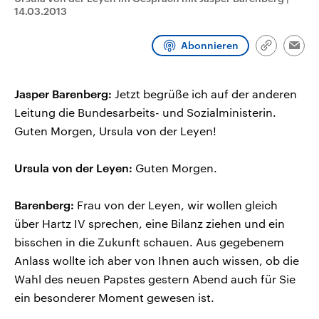
CDU, SPD und FDP regiert.-
aktuelle Weltgeschehen.
14.03.2013
Umfragen, Prognosen,
Wahlprogramme, aktuelle Berichte
Sendungen
Programm
Podcasts
und Hintergründe zu den Parteien
Abonnieren
Link
Emai
und Kandidaten der anstehenden
kopieren/te
Wahl.
Audio-Archiv
Jasper Barenberg:
Jetzt begrüße ich auf der anderen
Leitung die Bundesarbeits- und Sozialministerin.
Guten Morgen, Ursula von der Leyen!
Ursula von der Leyen:
Guten Morgen.
Barenberg:
Frau von der Leyen, wir wollen gleich
über Hartz IV sprechen, eine Bilanz ziehen und ein
bisschen in die Zukunft schauen. Aus gegebenem
Anlass wollte ich aber von Ihnen auch wissen, ob die
Wahl des neuen Papstes gestern Abend auch für Sie
ein besonderer Moment gewesen ist.