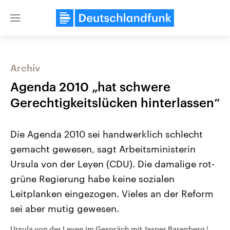
Close
menu
Archiv
Themen
Agenda 2010 „hat schwere
Gerechtigkeitslücken hinterlassen“
Die Agenda 2010 sei handwerklich schlecht
gemacht gewesen, sagt Arbeitsministerin
Ursula von der Leyen (CDU). Die damalige rot-
grüne Regierung habe keine sozialen
Landtagswahl Sachsen-Anhalt
USA
2026
Aktuelle Beiträge, Analys
Leitplanken eingezogen. Vieles an der Reform
Alle Informationen
Hintergründe
Sachsen-Anhalt wählt am 6.
Wirtschaftlich und militäri
sei aber mutig gewesen.
September 2026 einen neuen
gehören die Vereinigten S
Landtag. Seit 2021 wird das
den mächtigsten Ländern 
Bundesland von einer Koalition aus
mit großem Einfluss auf d
Ursula von der Leyen im Gespräch mit Jasper Barenberg
|