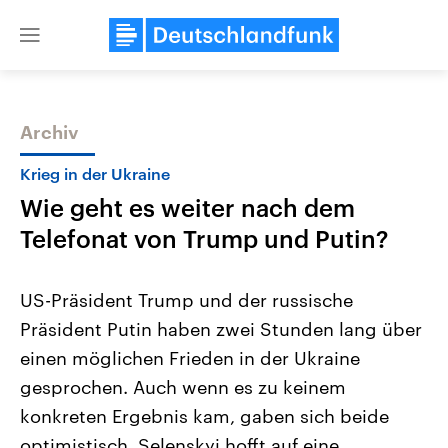
Close
menu
Archiv
Themen
Krieg in der Ukraine
Wie geht es weiter nach dem
Telefonat von Trump und Putin?
US-Präsident Trump und der russische
Präsident Putin haben zwei Stunden lang über
Landtagswahl Sachsen-Anhalt
USA
einen möglichen Frieden in der Ukraine
2026
Aktuelle Beiträge, Analys
Alle Informationen
Hintergründe
gesprochen. Auch wenn es zu keinem
Sachsen-Anhalt wählt am 6.
Wirtschaftlich und militäri
September 2026 einen neuen
gehören die Vereinigten S
konkreten Ergebnis kam, gaben sich beide
Landtag. Seit 2021 wird das
den mächtigsten Ländern 
optimistisch. Selenskyj hofft auf eine
Bundesland von einer Koalition aus
mit großem Einfluss auf d