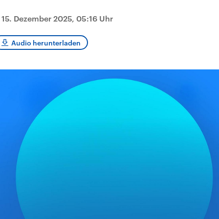
sen und
Hintergründe
Hintergründe
Der Überfall der
Der Iran – seit der
rgründe
haftlich und
palästinensischen
Islamischen Revolu
|
15. Dezember 2025, 05:16 Uhr
risch gehören die
Terrororganisation
1979 auch Islamisc
igten Staaten zu
Hamas im Oktober 2023
Republik Iran – ist e
ächtigsten
auf Israel hat in der
von einem
Audio herunterladen
n der Erde, mit
Region wieder die
Religionsführer auto
 Einfluss auf das
Gewalt entfacht. Israel
regierter Staat im 
le Weltgeschehen.
möchte die Hamas
Osten. Eine Feindsc
zerstören. Diese wird wie
zu Israel und zu de
die Hisbollah im Libanon
ist fest in der
vom Iran unterstützt.
Staatsideologie
verankert.