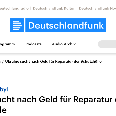
eutschlandradio
Deutschlandfunk Kultur
Deutschlandfunk No
rogramm
Podcasts
Audio-Archiv
Wirtschaft
Wissen
Kultur
Europa
Gesellschaf
/
n
Ukraine sucht nach Geld für Reparatur der Schutzhülle
byl
ucht nach Geld für Reparatur 
le
Nahostkonflikt
Iran
le Beiträge,
Aktuelle Lage und
Aktuelle Lage und