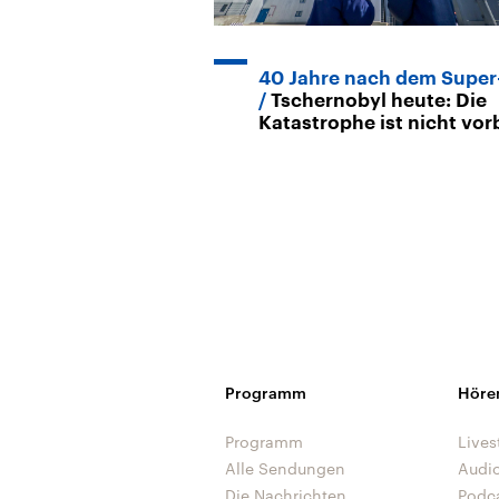
40 Jahre nach dem Supe
Tschernobyl heute: Die
Katastrophe ist nicht vor
Programm
Höre
Programm
Lives
Alle Sendungen
Audi
Die Nachrichten
Podc