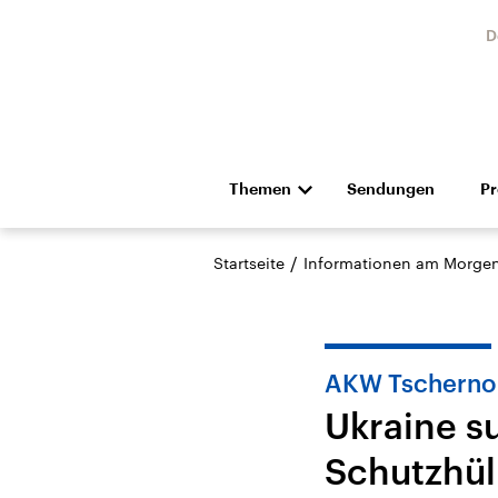
D
Themen
Sendungen
P
Die Nachrichten
Politik
/
Startseite
Informationen am Morge
Hörspiel und Feature
Musik
AKW Tscherno
Ukraine s
Schutzhül
Landtagswahl Sachsen-
USA
Anhalt 2026
Aktuel