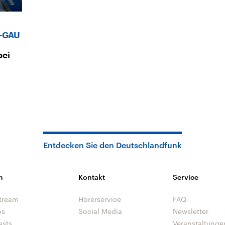
r-GAU
bei
Entdecken Sie den Deutschlandfunk
n
Kontakt
Service
tream
Hörerservice
FAQ
os
Social Media
Newsletter
asts
Veranstaltunge