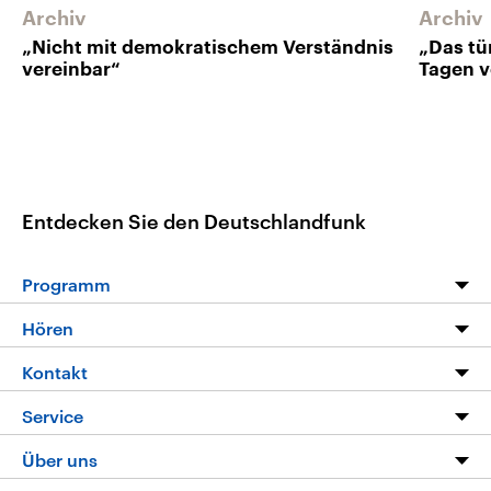
Archiv
Archiv
„Nicht mit demokratischem Verständnis
„Das tü
vereinbar“
Tagen v
Entdecken Sie den Deutschlandfunk
Programm
Programm
Hören
Alle Sendungen
Livestream
Kontakt
Die Nachrichten
Audios
Hörerservice
Service
Nachrichtenleicht
Podcasts
Social Media
FAQ
Über uns
Neue Beiträge auf dlf.de
Deutschlandfunk App
Newsletter