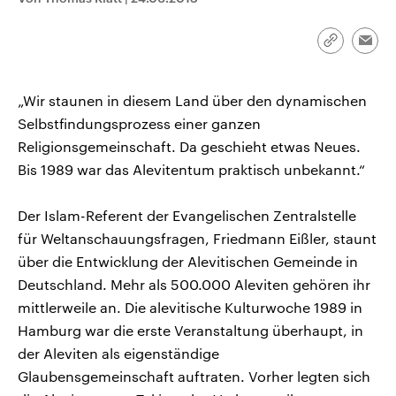
CDU, SPD und FDP regiert.-
aktuelle Weltgeschehen.
Umfragen, Prognosen,
Wahlprogramme, aktuelle Berichte
Link
Emai
Sendungen
Programm
Podcasts
und Hintergründe zu den Parteien
kopieren/te
und Kandidaten der anstehenden
Wahl.
Audio-Archiv
„Wir staunen in diesem Land über den dynamischen
Selbstfindungsprozess einer ganzen
Religionsgemeinschaft. Da geschieht etwas Neues.
Bis 1989 war das Alevitentum praktisch unbekannt.“
Der Islam-Referent der Evangelischen Zentralstelle
für Weltanschauungsfragen, Friedmann Eißler, staunt
über die Entwicklung der Alevitischen Gemeinde in
Deutschland. Mehr als 500.000 Aleviten gehören ihr
mittlerweile an. Die alevitische Kulturwoche 1989 in
Hamburg war die erste Veranstaltung überhaupt, in
der Aleviten als eigenständige
Glaubensgemeinschaft auftraten. Vorher legten sich