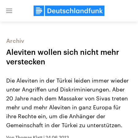
Close
menu
Archiv
Themen
Aleviten wollen sich nicht mehr
verstecken
Die Aleviten in der Türkei leiden immer wieder
unter Angriffen und Diskriminierungen. Aber
20 Jahre nach dem Massaker von Sivas treten
mehr und mehr Aleviten in ganz Europa für
Landtagswahl Sachsen-Anhalt
USA
2026
Aktuelle Beiträge, Analys
ihre Rechte ein, um die Anhänger der
Alle Informationen
Hintergründe
Sachsen-Anhalt wählt am 6.
Wirtschaftlich und militäri
Gemeinschaft in der Türkei zu unterstützen.
September 2026 einen neuen
gehören die Vereinigten S
Landtag. Seit 2021 wird das
den mächtigsten Ländern 
Bundesland von einer Koalition aus
mit großem Einfluss auf d
Von Thomas Klatt
|
24.06.2013