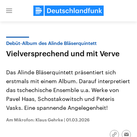
Close
menu
Debüt-Album des Alinde Bläserquintett
Themen
Vielversprechend und mit Verve
Das Alinde Bläserquintett präsentiert sich
erstmals mit einem Album. Darauf interpretiert
das tschechische Ensemble u.a. Werke von
Pavel Haas, Schostakowitsch und Peteris
Vasks. Eine spannende Angelegenheit!
Landtagswahl Sachsen-Anhalt
USA
2026
Aktuelle Beiträge, Analys
Alle Informationen
Hintergründe
Am Mikrofon: Klaus Gehrke
|
01.03.2026
Sachsen-Anhalt wählt am 6.
Wirtschaftlich und militäri
September 2026 einen neuen
gehören die Vereinigten S
Landtag. Seit 2021 wird das
den mächtigsten Ländern 
Bundesland von einer Koalition aus
mit großem Einfluss auf d
Link