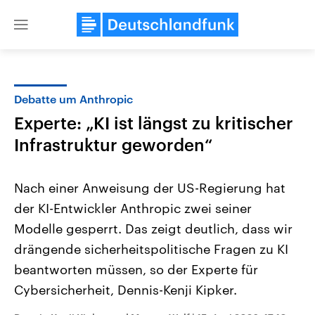
Close
menu
Debatte um Anthropic
Themen
Experte: „KI ist längst zu kritischer
Infrastruktur geworden“
Nach einer Anweisung der US-Regierung hat
der KI-Entwickler Anthropic zwei seiner
Modelle gesperrt. Das zeigt deutlich, dass wir
Landtagswahl Sachsen-Anhalt
USA
drängende sicherheitspolitische Fragen zu KI
2026
Aktuelle Beiträge, Analys
beantworten müssen, so der Experte für
Alle Informationen
Hintergründe
Sachsen-Anhalt wählt am 6.
Wirtschaftlich und militäri
Cybersicherheit, Dennis-Kenji Kipker.
September 2026 einen neuen
gehören die Vereinigten S
Landtag. Seit 2021 wird das
den mächtigsten Ländern 
Bundesland von einer Koalition aus
mit großem Einfluss auf d