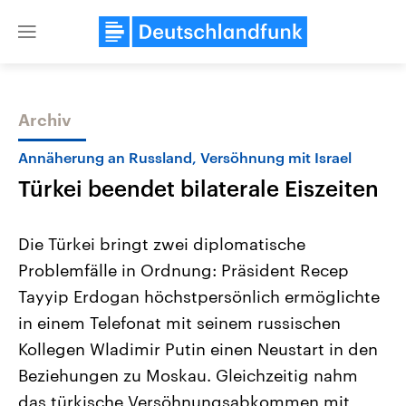
Close
menu
Archiv
Themen
Annäherung an Russland, Versöhnung mit Israel
Türkei beendet bilaterale Eiszeiten
Die Türkei bringt zwei diplomatische
Problemfälle in Ordnung: Präsident Recep
Tayyip Erdogan höchstpersönlich ermöglichte
Landtagswahl Sachsen-Anhalt
USA
in einem Telefonat mit seinem russischen
2026
Aktuelle Beiträge, Analys
Alle Informationen
Kollegen Wladimir Putin einen Neustart in den
Hintergründe
Sachsen-Anhalt wählt am 6.
Wirtschaftlich und militäri
Beziehungen zu Moskau. Gleichzeitig nahm
September 2026 einen neuen
gehören die Vereinigten S
Landtag. Seit 2021 wird das
den mächtigsten Ländern 
das türkische Versöhnungsabkommen mit
Bundesland von einer Koalition aus
mit großem Einfluss auf d