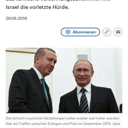
CDU, SPD und FDP regiert.-
aktuelle Weltgeschehen.
Israel die vorletzte Hürde.
Umfragen, Prognosen,
Wahlprogramme, aktuelle Berichte
Sendungen
Programm
Podcasts
und Hintergründe zu den Parteien
29.06.2016
und Kandidaten der anstehenden
Wahl.
Audio-Archiv
Abonnieren
Link
Emai
kopieren/te
Die türkisch-russischen Beziehungen sollen wieder wie früher werden:
Hier ein Treffen zwischen Erdogan und Putin im September 2015. (dpa