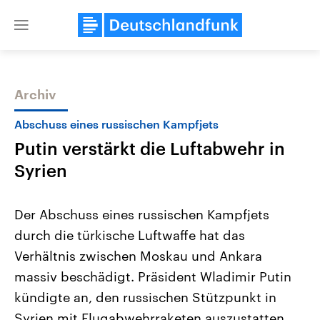
Close
menu
Archiv
Themen
Abschuss eines russischen Kampfjets
Putin verstärkt die Luftabwehr in
Syrien
Der Abschuss eines russischen Kampfjets
durch die türkische Luftwaffe hat das
Landtagswahl Sachsen-Anhalt
USA
Verhältnis zwischen Moskau und Ankara
2026
Aktuelle Beiträge, Analys
Alle Informationen
Hintergründe
massiv beschädigt. Präsident Wladimir Putin
Sachsen-Anhalt wählt am 6.
Wirtschaftlich und militäri
September 2026 einen neuen
gehören die Vereinigten S
kündigte an, den russischen Stützpunkt in
Landtag. Seit 2021 wird das
den mächtigsten Ländern 
Syrien mit Flugabwehrraketen auszustatten.
Bundesland von einer Koalition aus
mit großem Einfluss auf d