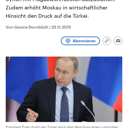
CDU, SPD und FDP regiert.-
aktuelle Weltgeschehen.
Zudem erhöht Moskau in wirtschaftlicher
Umfragen, Prognosen,
Wahlprogramme, aktuelle Berichte
Hinsicht den Druck auf die Türkei.
Sendungen
Programm
Podcasts
und Hintergründe zu den Parteien
und Kandidaten der anstehenden
Wahl.
Von Gesine Dornblüth
|
25.11.2015
Audio-Archiv
Abonnieren
Link
Emai
kopieren/te
Präsident Putin droht der Türkei nach dem Abschuss eines russischen