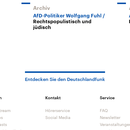
Archiv
AfD-Politiker Wolfgang Fuhl
Rechtspopulistisch und
jüdisch
Entdecken Sie den Deutschlandfunk
n
Kontakt
Service
tream
Hörerservice
FAQ
os
Social Media
Newsletter
asts
Veranstaltunge