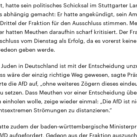
, hatte sein politisches Schicksal im Stuttgarter 
 abhängig gemacht: Er hatte angekündigt, sein Am
 Drittel der Fraktion für den Ausschluss stimmen. M
r hatten Meuthen daraufhin scharf kritisiert. Der Fr
schluss vom Dienstag als Erfolg, da es vorerst kei
 Gedeon geben werde.
r Juden in Deutschland ist mit der Entscheidung unz
ss wäre der einzig richtige Weg gewesen, sagte Prä
erte die AfD auf, „ohne weiteres Zögern dieses einde
u setzen. Dass Meuthen vor einer Entscheidung üb
 einholen wolle, zeige wieder einmal: „Die AfD ist ni
htsextremen Strömungen zu distanzieren.“
hatte zudem der baden-württembergische Ministerpr
fD aufgefordert, Gedeon aus der Fraktion auszuschl