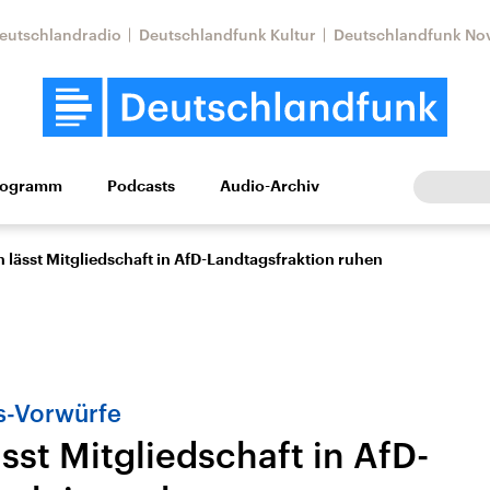
eutschlandradio
Deutschlandfunk Kultur
Deutschlandfunk No
rogramm
Podcasts
Audio-Archiv
Wirtschaft
Wissen
Kultur
Europa
Gesellschaf
lässt Mitgliedschaft in AfD-Landtagsfraktion ruhen
s-Vorwürfe
sst Mitgliedschaft in AfD-
Nahostkonflikt
Iran
le Beiträge,
Aktuelle Lage und
Aktuelle Lage und