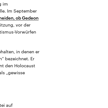
g im
lle. Im September
cheiden, ob Gedeon
itzung, vor der
itismus-Vorwürfen
alten, in denen er
n“ bezeichnet. Er
nnt den Holocaust
als „gewisse
ei auf