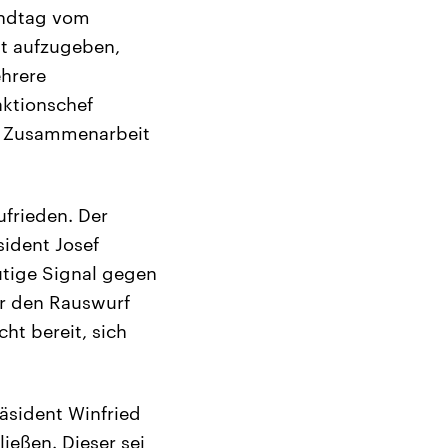
Landtag vom
t aufzugeben,
ehrere
aktionschef
ne Zusammenarbeit
ufrieden. Der
sident Josef
utige Signal gegen
er den Rauswurf
cht bereit, sich
äsident Winfried
ießen. Dieser sei