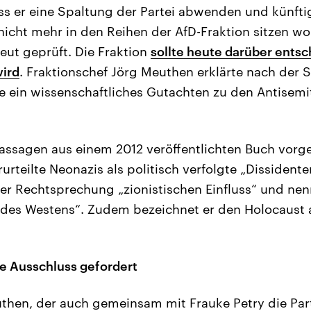
s er eine Spaltung der Partei abwenden und künfti
cht mehr in den Reihen der AfD-Fraktion sitzen wo
neut geprüft. Die Fraktion
sollte heute darüber ents
wird
. Fraktionschef Jörg Meuthen erklärte nach der S
e ein wissenschaftliches Gutachten zu den Antisem
sagen aus einem 2012 veröffentlichten Buch vorgeh
rteilte Neonazis als politisch verfolgte „Dissidente
 der Rechtsprechung „zionistischen Einfluss“ und ne
on des Westens“. Zudem bezeichnet er den Holocaust 
e Ausschluss gefordert
then, der auch gemeinsam mit Frauke Petry die Part