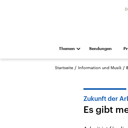
D
Themen
Sendungen
P
Die Nachrichten
Politik
/
/
Startseite
Information und Musik
Hörspiel und Feature
Musik
Zukunft der Ar
Es gibt me
Landtagswahl Sachsen-
USA
Anhalt 2026
Aktuel