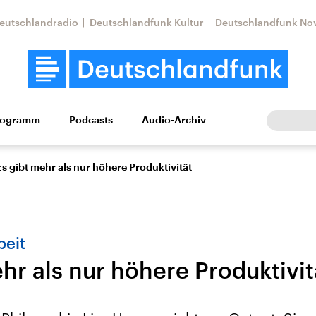
eutschlandradio
Deutschlandfunk Kultur
Deutschlandfunk No
rogramm
Podcasts
Audio-Archiv
Wirtschaft
Wissen
Kultur
Europa
Gesellschaf
Es gibt mehr als nur höhere Produktivität
beit
hr als nur höhere Produktivit
Nahostkonflikt
Iran
le Beiträge,
Aktuelle Lage und
Aktuelle Lage und