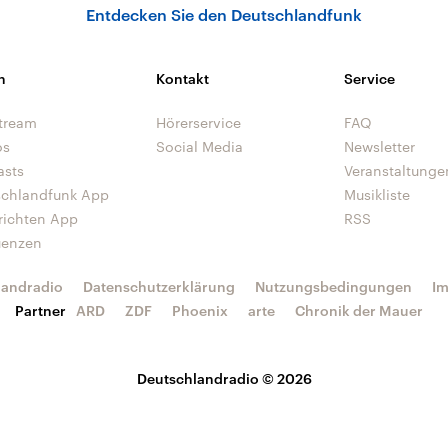
Entdecken Sie den Deutschlandfunk
n
Kontakt
Service
tream
Hörerservice
FAQ
os
Social Media
Newsletter
asts
Veranstaltunge
schlandfunk App
Musikliste
richten App
RSS
uenzen
landradio
Datenschutzerklärung
Nutzungsbedingungen
I
Partner
ARD
ZDF
Phoenix
arte
Chronik der Mauer
Deutschlandradio © 2026