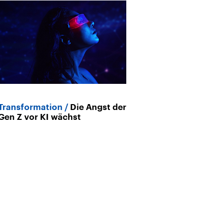
Transformation
Die Angst der
Archiv
Gen Z vor KI wächst
Künstliche Int
Welcher Arbeit
der KI noch si