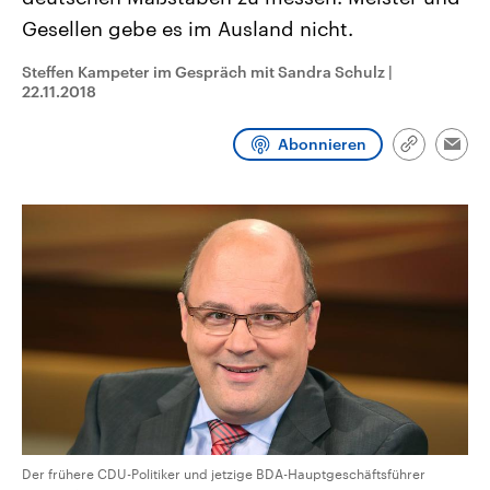
CDU, SPD und FDP regiert.-
aktuelle Weltgeschehen.
Gesellen gebe es im Ausland nicht.
Umfragen, Prognosen,
Wahlprogramme, aktuelle Berichte
Sendungen
Programm
Podcasts
und Hintergründe zu den Parteien
Steffen Kampeter im Gespräch mit Sandra Schulz
|
und Kandidaten der anstehenden
22.11.2018
Wahl.
Audio-Archiv
Abonnieren
Link
Emai
kopieren/te
Der frühere CDU-Politiker und jetzige BDA-Hauptgeschäftsführer