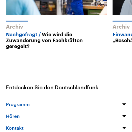
Archiv
Archiv
Nachgefragt
Wie wird die
Einwan
Zuwanderung von Fachkräften
„Beschä
geregelt?
Entdecken Sie den Deutschlandfunk
Programm
Programm
Hören
Alle Sendungen
Livestream
Kontakt