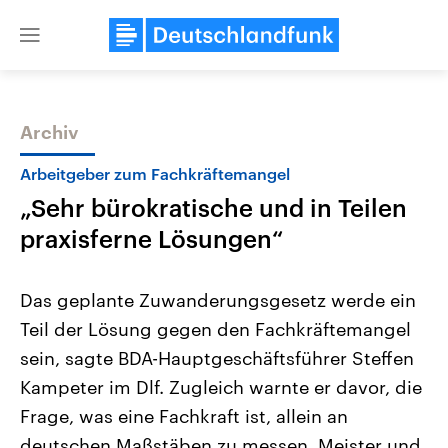
Close
menu
Archiv
Themen
Arbeitgeber zum Fachkräftemangel
„Sehr bürokratische und in Teilen
praxisferne Lösungen“
Das geplante Zuwanderungsgesetz werde ein
Teil der Lösung gegen den Fachkräftemangel
Landtagswahl Sachsen-Anhalt
USA
sein, sagte BDA-Hauptgeschäftsführer Steffen
2026
Aktuelle Beiträge, Analys
Alle Informationen
Hintergründe
Kampeter im Dlf. Zugleich warnte er davor, die
Sachsen-Anhalt wählt am 6.
Wirtschaftlich und militäri
September 2026 einen neuen
gehören die Vereinigten S
Frage, was eine Fachkraft ist, allein an
Landtag. Seit 2021 wird das
den mächtigsten Ländern 
deutschen Maßstäben zu messen. Meister und
Bundesland von einer Koalition aus
mit großem Einfluss auf d