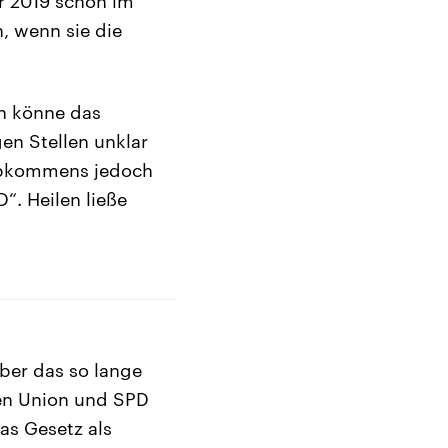
ar 2019 schon im
, wenn sie die
an könne das
en Stellen unklar
 Abkommens jedoch
“. Heilen ließe
ber das so lange
ben Union und SPD
as Gesetz als