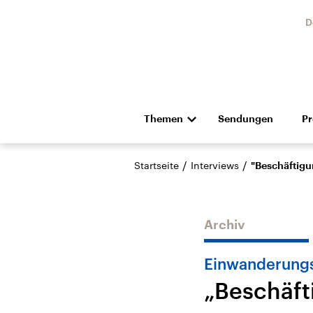
D
Themen
Sendungen
P
Die Nachrichten
Politik
/
/
Startseite
Interviews
"Beschäftigu
Hörspiel und Feature
Musik
Archiv
Einwanderung
„Beschäft
Landtagswahl Sachsen-
USA
Anhalt 2026
Aktuel