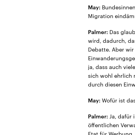
May:
Bundesinnenm
Migration eindäm
Palmer:
Das glaube
wird, dadurch, da
Debatte. Aber wir
Einwanderungsgese
ja, dass auch vie
sich wohl ehrlich
durch diesen Ein
May:
Wofür ist da
Palmer:
Ja, dafür 
öffentlichen Verw
Etat für Werbung,