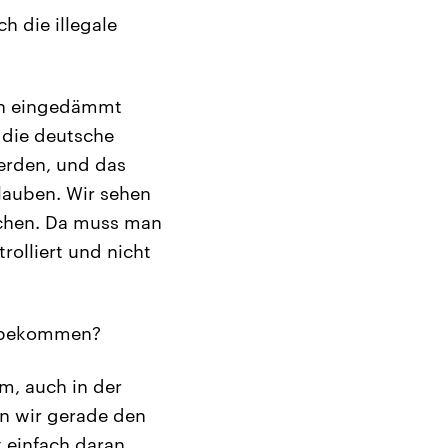
h die illegale
ion eingedämmt
 die deutsche
erden, und das
lauben. Wir sehen
uchen. Da muss man
rolliert und nicht
u bekommen?
m, auch in der
en wir gerade den
 einfach daran,