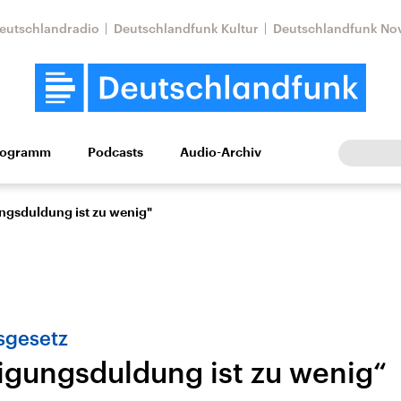
eutschlandradio
Deutschlandfunk Kultur
Deutschlandfunk No
rogramm
Podcasts
Audio-Archiv
Wirtschaft
Wissen
Kultur
Europa
Gesellschaf
ngsduldung ist zu wenig"
sgesetz
igungsduldung ist zu wenig“
Nahostkonflikt
Iran
le Beiträge,
Aktuelle Lage und
Aktuelle Lage und