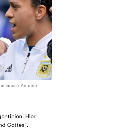
alliance / Antoine
gentinien: Hier
nd Gottes“.