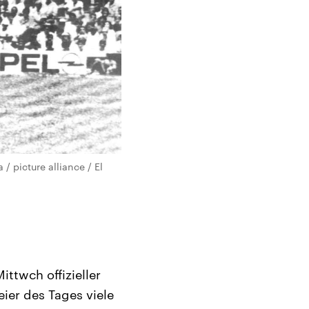
 picture alliance / El
ttwch offizieller
eier des Tages viele