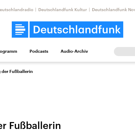
eutschlandradio
Deutschlandfunk Kultur
Deutschlandfunk No
rogramm
Podcasts
Audio-Archiv
Wirtschaft
Wissen
Kultur
Europa
Gesellschaf
 der Fußballerin
er Fußballerin
Nahostkonflikt
Iran
le Beiträge,
Aktuelle Lage und
Aktuelle Lage und