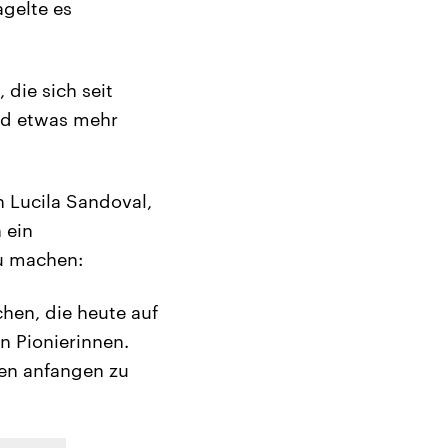
agelte es
 die sich seit
nd etwas mehr
 Lucila Sandoval,
 ein
u machen:
chen, die heute auf
n Pionierinnen.
ren anfangen zu