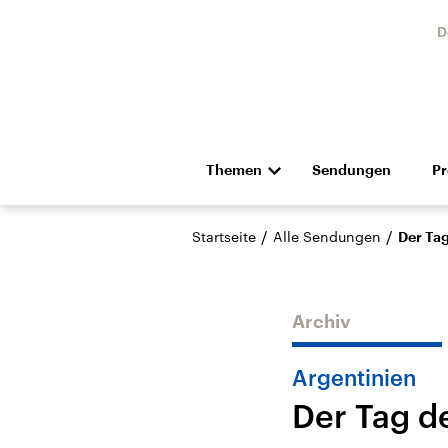
D
Themen
Sendungen
P
Die Nachrichten
Politik
/
/
Startseite
Alle Sendungen
Der Tag
Hörspiel und Feature
Musik
Archiv
Argentinien
Der Tag d
Landtagswahl Sachsen-
USA
Anhalt 2026
Aktuel