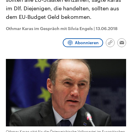
CDU, SPD und FDP regiert.-
aktuelle Weltgeschehen.
im Dlf. Diejenigen, die handelten, sollten aus
Umfragen, Prognosen,
Wahlprogramme, aktuelle Berichte
dem EU-Budget Geld bekommen.
Sendungen
Programm
Podcasts
und Hintergründe zu den Parteien
und Kandidaten der anstehenden
Wahl.
Othmar Karas im Gespräch mit Silvia Engels
|
13.06.2018
Audio-Archiv
Abonnieren
Link
Emai
kopieren/te
Othmar Karas sitzt für die Österreichische Volkspartei im Europäischen