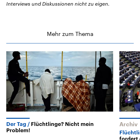
Interviews und Diskussionen nicht zu eigen.
Mehr zum Thema
Der Tag
Flüchtlinge? Nicht mein
Archiv
Problem!
Flüchtl
fordert