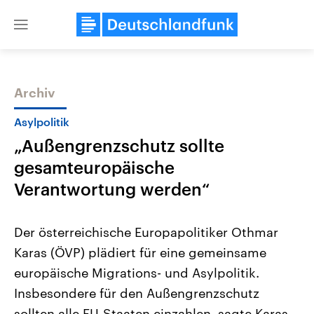
Close
menu
Archiv
Themen
Asylpolitik
„Außengrenzschutz sollte
gesamteuropäische
Verantwortung werden“
Der österreichische Europapolitiker Othmar
Landtagswahl Sachsen-Anhalt
USA
Karas (ÖVP) plädiert für eine gemeinsame
2026
Aktuelle Beiträge, Analys
Alle Informationen
Hintergründe
europäische Migrations- und Asylpolitik.
Sachsen-Anhalt wählt am 6.
Wirtschaftlich und militäri
September 2026 einen neuen
gehören die Vereinigten S
Insbesondere für den Außengrenzschutz
Landtag. Seit 2021 wird das
den mächtigsten Ländern 
Bundesland von einer Koalition aus
sollten alle EU-Staaten einzahlen, sagte Karas
mit großem Einfluss auf d