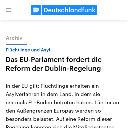
Close
menu
Archiv
Themen
Flüchtlinge und Asyl
Das EU-Parlament fordert die
Reform der Dublin-Regelung
In der EU gilt: Flüchtlinge erhalten ein
Asylverfahren in dem Land, in dem sie
USA
Nahostkonflikt
erstmals EU-Boden betreten haben. Länder an
Aktuelle Beiträge, Analysen und
Aktuelle Lage und Hinter
Der Überfall der palästine
Hintergründe
den Außengrenzen Europas werden so
Wirtschaftlich und militärisch
Terrororganisation Hamas
gehören die Vereinigten Staaten zu
Oktober 2023 auf Israel ha
besonders belastet. Auf eine Reform dieser
den mächtigsten Ländern der Erde,
Region wieder die Gewalt 
Regelung konnten sich die Mitgliedsstaaten
mit großem Einfluss auf das
Israel möchte die Hamas z