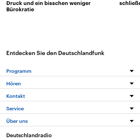
Druck und ein bisschen weniger
schließ
Bürokratie
Entdecken Sie den Deutschlandfunk
Programm
Programm
Hören
Alle Sendungen
Livestream
Kontakt
Die Nachrichten
Audios
Hörerservice
Service
Nachrichtenleicht
Podcasts
Social Media
FAQ
Über uns
Neue Beiträge auf dlf.de
Deutschlandfunk App
Newsletter
Deutschlandradio
Themen-Schwerpunkte
Nachrichten App
Deutschlandradio
Veranstaltungen