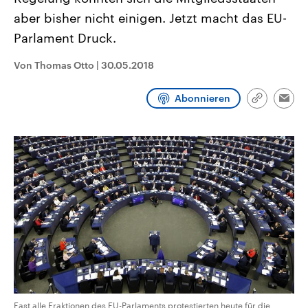
aktuelle Weltgeschehen.
Diese wird wie die Hisboll
aber bisher nicht einigen. Jetzt macht das EU-
Libanon vom Iran unterstüt
Parlament Druck.
Sendungen
Programm
Podcasts
Von Thomas Otto
|
30.05.2018
Audio-Archiv
Abonnieren
Link
Emai
kopieren/te
Fast alle Fraktionen des EU-Parlaments protestierten heute für die