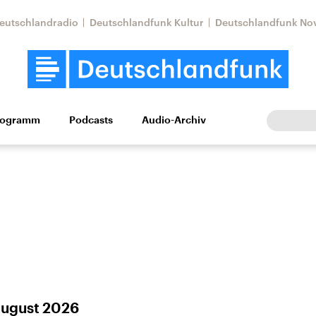
eutschlandradio
Deutschlandfunk Kultur
Deutschlandfunk No
rogramm
Podcasts
Audio-Archiv
Wirtschaft
Wissen
Kultur
Europa
Gesellschaf
Nahostkonflikt
Iran
le Beiträge,
Aktuelle Lage und
Aktuelle Lage und
 August 2026