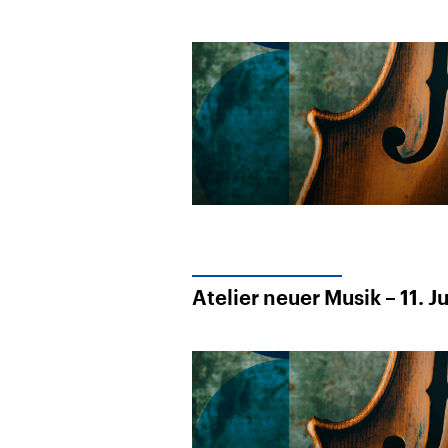
Alle Informationen
Analy
Sachsen-Anhalt wählt
Hinte
am 6. September 2026
Wirtsc
einen neuen Landtag.
militä
Seit 2021 wird das
Verein
Bundesland von einer
den m
Koalition aus CDU, SPD
Länder
und FDP regiert.-
großem
Umfragen, Prognosen,
aktuel
Wahlprogramme,
aktuelle Berichte und
Hintergründe zu den
Parteien und Kandidaten
der anstehenden Wahl.
Atelier neuer Musik – 11. J