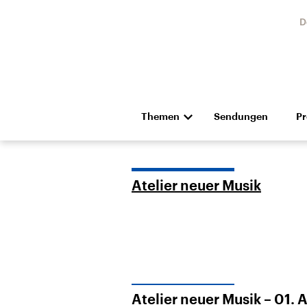
D
Themen
Sendungen
P
Die Nachrichten
Politik
Hörspiel und Feature
Musik
Atelier neuer Musik
Landtagswahl Sachsen-
USA
Anhalt 2026
Aktuel
Atelier neuer Musik – 01.