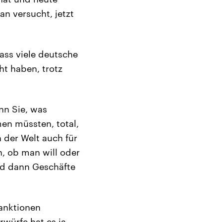
an versucht, jetzt
ass viele deutsche
t haben, trotz
nn Sie, was
en müssten, total,
n der Welt auch für
n, ob man will oder
nd dann Geschäfte
Sanktionen
würfe hat es ja