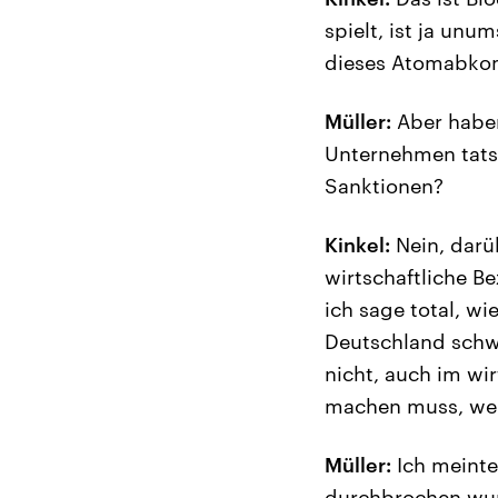
spielt, ist ja unu
dieses Atomabk
Müller:
Aber haben
Unternehmen tatsä
Sanktionen?
Kinkel:
Nein, darü
wirtschaftliche B
ich sage total, wi
Deutschland schwi
nicht, auch im wi
machen muss, wenn
Müller:
Ich meinte 
durchbrochen wurd