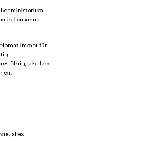
ußenministerium,
en in Lausanne
diplomat immer für
tig
res übrig, als dem
mmen.
ne, alles