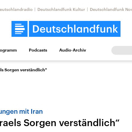
eutschlandradio
Deutschlandfunk Kultur
Deutschlandfunk No
rogramm
Podcasts
Audio-Archiv
Wirtschaft
Wissen
Kultur
Europa
Gesellschaf
els Sorgen verständlich"
ngen mit Iran
sraels Sorgen verständlich“
Nahostkonflikt
Iran
le Beiträge,
Aktuelle Lage und
Aktuelle Lage und