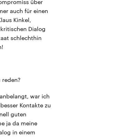
Kompromiss über
er auch für einen
Klaus Kinkel,
kritischen Dialog
taat schlechthin
n!
u reden?
anbelangt, war ich
 besser Kontakte zu
nell guten
e ja da meine
alog in einem