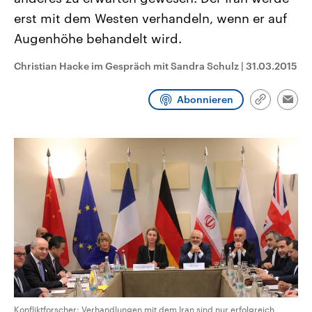
CDU, SPD und FDP regiert.-
aktuelle Weltgeschehen.
erst mit dem Westen verhandeln, wenn er auf
Umfragen, Prognosen,
Wahlprogramme, aktuelle Berichte
Augenhöhe behandelt wird.
Sendungen
Programm
Podcasts
und Hintergründe zu den Parteien
und Kandidaten der anstehenden
Wahl.
Christian Hacke im Gespräch mit Sandra Schulz
|
31.03.2015
Audio-Archiv
Abonnieren
Link
Emai
kopieren/te
Konfliktforscher: Verhandlungen mit dem Iran sind nur erfolgreich,