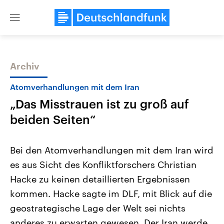
Close
menu
Archiv
Themen
Atomverhandlungen mit dem Iran
„Das Misstrauen ist zu groß auf
beiden Seiten“
Bei den Atomverhandlungen mit dem Iran wird
es aus Sicht des Konfliktforschers Christian
Landtagswahl Sachsen-Anhalt
USA
Hacke zu keinen detaillierten Ergebnissen
2026
Aktuelle Beiträge, Analys
Alle Informationen
Hintergründe
kommen. Hacke sagte im DLF, mit Blick auf die
Sachsen-Anhalt wählt am 6.
Wirtschaftlich und militäri
September 2026 einen neuen
gehören die Vereinigten S
geostrategische Lage der Welt sei nichts
Landtag. Seit 2021 wird das
den mächtigsten Ländern 
anderes zu erwarten gewesen. Der Iran werde
Bundesland von einer Koalition aus
mit großem Einfluss auf d