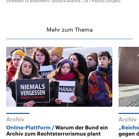
Straftaten zu erleichtern? (picture alliance / ZB / Rochus Görgen)
Mehr zum Thema
Archiv
Archiv
Online-Plattform
Warum der Bund ein
„Reich
Archiv zum Rechtsterrorismus plant
gegen d