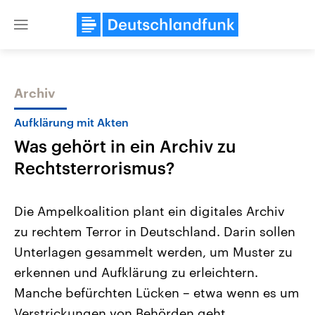
Close
menu
Archiv
Themen
Aufklärung mit Akten
Was gehört in ein Archiv zu
Rechtsterrorismus?
Die Ampelkoalition plant ein digitales Archiv
zu rechtem Terror in Deutschland. Darin sollen
Landtagswahl Sachsen-Anhalt
USA
Unterlagen gesammelt werden, um Muster zu
2026
Aktuelle Beiträge, Analys
Alle Informationen
Hintergründe
erkennen und Aufklärung zu erleichtern.
Sachsen-Anhalt wählt am 6.
Wirtschaftlich und militäri
September 2026 einen neuen
gehören die Vereinigten S
Manche befürchten Lücken – etwa wenn es um
Landtag. Seit 2021 wird das
den mächtigsten Ländern 
Verstrickungen von Behörden geht.
Bundesland von einer Koalition aus
mit großem Einfluss auf d