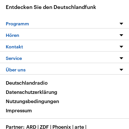
Entdecken Sie den Deutschlandfunk
Programm
Programm
Hören
Alle Sendungen
Livestream
Kontakt
Die Nachrichten
Audios
Hörerservice
Service
Nachrichtenleicht
Podcasts
Social Media
FAQ
Über uns
Neue Beiträge auf dlf.de
Deutschlandfunk App
Newsletter
Deutschlandradio
Themen-Schwerpunkte
Nachrichten App
Deutschlandradio
Veranstaltungen
Presse
Frequenzen
Datenschutzerklärung
Musikliste
Ausbildung und Karriere
Nutzungsbedingungen
RSS
Transparenz
Impressum
Korrekturen
Barrierefreiheit
Partner
ARD
|
ZDF
|
Phoenix
|
arte
|