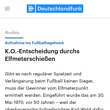
Close
menu
Archiv
Themen
Aufnahme ins Fußballregelwerk
K.O.-Entscheidung durchs
Elfmeterschießen
Gibt es nach regulärer Spielzeit und
Verlängerung beim Fußball keinen Sieger,
Landtagswahl Sachsen-Anhalt
USA
muss der Gewinner vom Elfmeterpunkt
2026
Aktuelle Beiträge, Analys
Alle Informationen
Hintergründe
ermittelt werden. Eingeführt wurde das am 30.
Sachsen-Anhalt wählt am 6.
Wirtschaftlich und militäri
September 2026 einen neuen
gehören die Vereinigten S
Mai 1970, vor 50 Jahren – weil der
Landtag. Seit 2021 wird das
den mächtigsten Ländern 
oberbayerische Schiedsrichter Karl Wald dafür
Bundesland von einer Koalition aus
mit großem Einfluss auf d