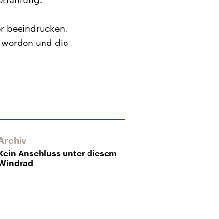
erfahrung.“
er beeindrucken.
t werden und die
Archiv
Archiv
Kein Anschluss unter diesem
Mehr Energie 
Windrad