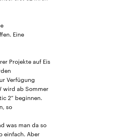
le
fen. Eine
r Projekte auf Eis
rden
zur Verfügung
BW wird ab Sommer
tic 2“ beginnen.
n, so
und was man da so
o einfach. Aber