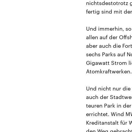
nichtsdestotrotz 
fertig sind mit d
Und immerhin, so C
allen auf der Off
aber auch die Fort
sechs Parks auf 
Gigawatt Strom li
Atomkraftwerken.
Und nicht nur di
auch der Stadtwer
teuren Park in de
errichtet. Wind M
Kreditanstalt für
den Weg gebracht,