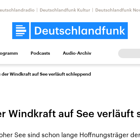
eutschlandradio
Deutschlandfunk Kultur
Deutschlandfunk No
rogramm
Podcasts
Audio-Archiv
Wirtschaft
Wissen
Kultur
Europa
Gesellschaf
der Windkraft auf See verläuft schleppend
r Windkraft auf See verläuft
Nahostkonflikt
Iran
oher See sind schon lange Hoffnungsträger de
le Beiträge,
Aktuelle Lage und
Aktuelle Lage und