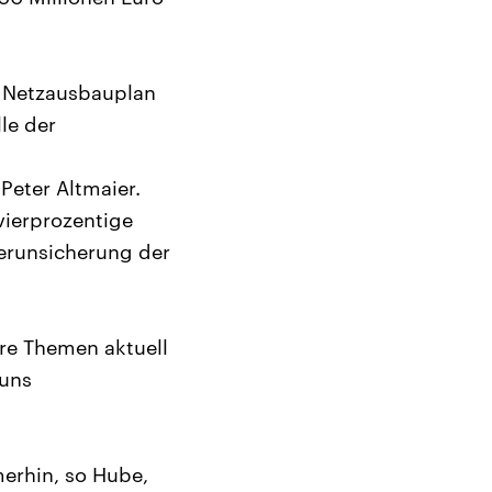
 Netzausbauplan
le der
Peter Altmaier.
vierprozentige
erunsicherung der
re Themen aktuell
 uns
erhin, so Hube,