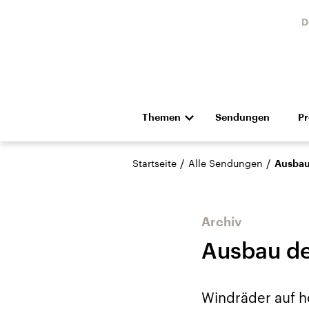
D
Themen
Sendungen
P
Die Nachrichten
Politik
/
/
Startseite
Alle Sendungen
Ausbau 
Hörspiel und Feature
Musik
Archiv
Ausbau de
Landtagswahl Sachsen-
USA
Windräder auf h
Anhalt 2026
Aktuel