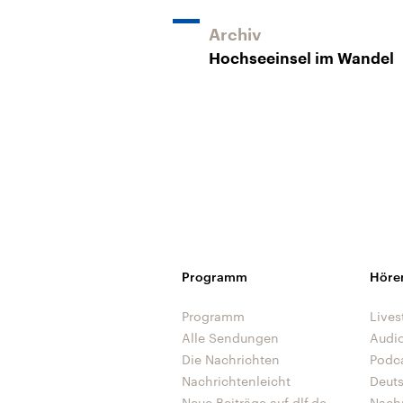
Archiv
Hochseeinsel im Wandel
Programm
Höre
Programm
Lives
Alle Sendungen
Audi
Die Nachrichten
Podc
Nachrichtenleicht
Deut
Neue Beiträge auf dlf.de
Nach