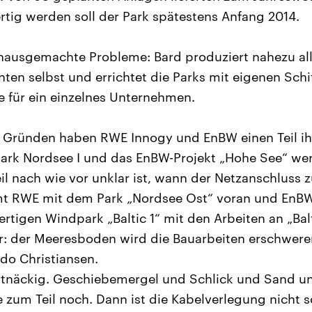
rtig werden soll der Park spätestens Anfang 2014.
 hausgemachte Probleme: Bard produziert nahezu al
n selbst und errichtet die Parks mit eigenen Schif
 für ein einzelnes Unternehmen.
Gründen haben RWE Innogy und EnBW einen Teil ihre
Park Nordsee I und das EnBW-Projekt „Hohe See“ we
l nach wie vor unklar ist, wann der Netzanschluss 
mt RWE mit dem Park „Nordsee Ost“ voran und En
rtigen Windpark „Baltic 1“ mit den Arbeiten an „Bal
lar: der Meeresboden wird die Bauarbeiten erschwere
do Christiansen.
artnäckig. Geschiebemergel und Schlick und Sand 
ne zum Teil noch. Dann ist die Kabelverlegung nicht s