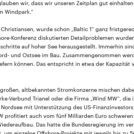
glauben wir, dass wir unseren Zeitplan gut einhalte
em Windpark.“
hristiansen, wurde schon „Baltic 1“ ganz fristgerech
shore-Konferenz diskutierten Detailproblemen wurde
schritte auf hoher See herausgestellt. Immerhin sin
Nord- und Ostsee im Bau. Zusammengenommen werde
efern können. Das entspricht in etwa der Kapazität 
e großen, altbekannten Stromkonzerne mischen dabe
ke-Verbund Trianel oder die Firma „Wind MW“, die ih
r Nordsee mit Unterstützung des US-Finanzinvestors
W profitiert auch vom fünf Milliarden Euro schwer
 Wiederaufbau. Das hatte die Bundesregierung im ve
 um einzelne Offshore-Projekte mit jeweils bis zu 5