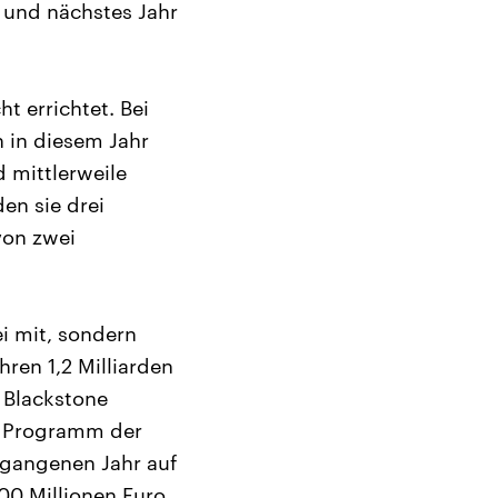
n und nächstes Jahr
t errichtet. Bei
n in diesem Jahr
d mittlerweile
n sie drei
von zwei
i mit, sondern
ren 1,2 Milliarden
 Blackstone
en Programm der
rgangenen Jahr auf
00 Millionen Euro