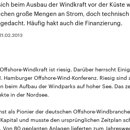
sen und
Hintergründe
Hintergründe
sich beim Ausbau der Windkraft vor der Küste w
Der Überfall der
Der Iran – seit der
rgründe
haftlich und
palästinensischen
Islamischen Revolu
echen große Mengen an Strom, doch technisch 
risch gehören die
Terrororganisation
1979 auch Islamisc
igten Staaten zu
Hamas im Oktober 2023
Republik Iran – ist e
 gedacht. Häufig hakt auch die Finanzierung.
ächtigsten
auf Israel hat in der
von einem
n der Erde, mit
Region wieder die
Religionsführer auto
 Einfluss auf das
Gewalt entfacht. Israel
regierter Staat im 
21.02.2013
le Weltgeschehen.
möchte die Hamas
Osten. Eine Feindsc
zerstören. Diese wird wie
zu Israel und zu de
die Hisbollah im Libanon
ist fest in der
vom Iran unterstützt.
Staatsideologie
verankert.
Offshore-Windkraft ist riesig. Darüber herrscht Eini
1. Hamburger Offshore-Wind-Konferenz. Riesig sind 
 beim Aufbau der Windparks auf hoher See. Das zeig
ekte in der Nordsee.
inst als Pionier der deutschen Offshore-Windbranche
 Kapital und musste den ursprünglichen Zeitplan 
. Von 80 geplanten Anlagen lieferten zum Jahreswec