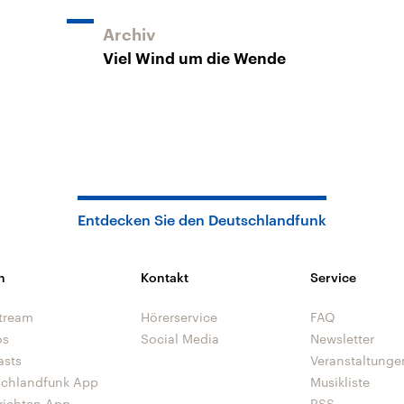
Archiv
Viel Wind um die Wende
Entdecken Sie den Deutschlandfunk
n
Kontakt
Service
tream
Hörerservice
FAQ
os
Social Media
Newsletter
asts
Veranstaltunge
schlandfunk App
Musikliste
richten App
RSS