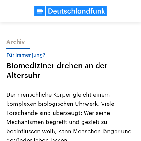
Close
menu
Archiv
Themen
Für immer jung?
Biomediziner drehen an der
Altersuhr
Der menschliche Körper gleicht einem
komplexen biologischen Uhrwerk. Viele
Landtagswahl Sachsen-Anhalt
USA
Forschende sind überzeugt: Wer seine
2026
Aktuelle Beiträge, Analys
Alle Informationen
Hintergründe
Mechanismen begreift und gezielt zu
Sachsen-Anhalt wählt am 6.
Wirtschaftlich und militäri
September 2026 einen neuen
gehören die Vereinigten S
beeinflussen weiß, kann Menschen länger und
Landtag. Seit 2021 wird das
den mächtigsten Ländern 
gesünder leben lassen.
Bundesland von einer Koalition aus
mit großem Einfluss auf d