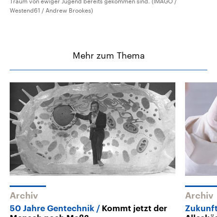
Traum von ewiger Jugend bereits gekommen sind. (IMAGO /
Westend61 / Andrew Brookes)
Mehr zum Thema
Archiv
Archiv
50 Jahre Gentechnik
Kommt jetzt der
Zukunft