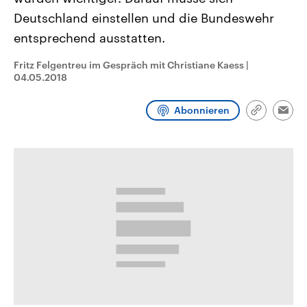
CDU, SPD und FDP regiert.-
aktuelle Weltgeschehen.
Deutschland einstellen und die Bundeswehr
Umfragen, Prognosen,
Wahlprogramme, aktuelle Berichte
entsprechend ausstatten.
Sendungen
Programm
Podcasts
und Hintergründe zu den Parteien
und Kandidaten der anstehenden
Wahl.
Fritz Felgentreu im Gespräch mit Christiane Kaess
|
Audio-Archiv
04.05.2018
Abonnieren
Link
Emai
kopieren/te