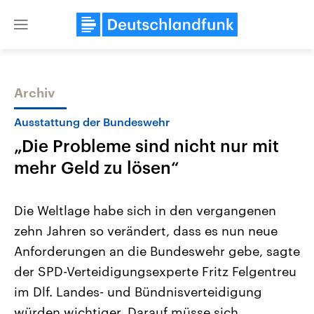
Close
menu
Archiv
Themen
Ausstattung der Bundeswehr
„Die Probleme sind nicht nur mit
mehr Geld zu lösen“
Die Weltlage habe sich in den vergangenen
zehn Jahren so verändert, dass es nun neue
Landtagswahl Sachsen-Anhalt
USA
Anforderungen an die Bundeswehr gebe, sagte
2026
Aktuelle Beiträge, Analys
Alle Informationen
Hintergründe
der SPD-Verteidigungsexperte Fritz Felgentreu
Sachsen-Anhalt wählt am 6.
Wirtschaftlich und militäri
September 2026 einen neuen
gehören die Vereinigten S
im Dlf. Landes- und Bündnisverteidigung
Landtag. Seit 2021 wird das
den mächtigsten Ländern 
würden wichtiger. Darauf müsse sich
Bundesland von einer Koalition aus
mit großem Einfluss auf d