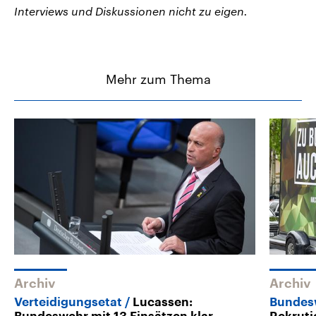
Interviews und Diskussionen nicht zu eigen.
Mehr zum Thema
Archiv
Archiv
Verteidigungsetat
Lucassen:
Bundes