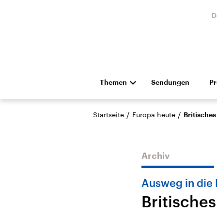
D
Themen
Sendungen
P
Die Nachrichten
Politik
/
/
Startseite
Europa heute
Britische
Hörspiel und Feature
Musik
Archiv
Ausweg in die 
Britische
Landtagswahl Sachsen-
USA
Anhalt 2026
Aktuel