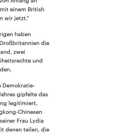
 von Anfang an
 mit einem British
wir jetzt.“
rigen haben
 Großbritannien die
Land, zwei
iheitsrechte und
rden.
e Demokratie-
ahres gipfelte das
ng legitimiert.
ongkong-Chinesen
seiner Frau Lydia
t denen teilen, die