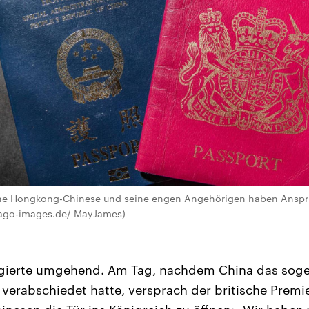
ne Hongkong-Chinese und seine engen Angehörigen haben Anspru
ago-images.de/ MayJames)
agierte umgehend. Am Tag, nachdem China das sog
 verabschiedet hatte, versprach der britische Premi