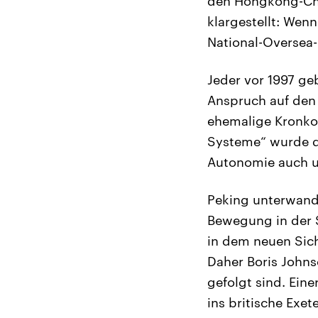
den Hongkong-Chin
klargestellt: Wenn
National-Oversea-
Jeder vor 1997 g
Anspruch auf den 
ehemalige Kronkol
Systeme“ wurde d
Autonomie auch u
Peking unterwande
Bewegung in der S
in dem neuen Siche
Daher Boris Johns
gefolgt sind. Eine
ins britische Exe