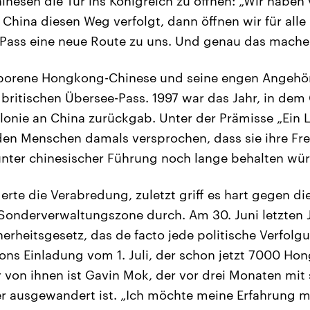
esen die Tür ins Königreich zu öffnen: „Wir haben
 China diesen Weg verfolgt, dann öffnen wir für alle
Pass eine neue Route zu uns. Und genau das machen 
eborene Hongkong-Chinese und seine engen Angehö
britischen Übersee-Pass. 1997 war das Jahr, in dem
onie an China zurückgab. Unter der Prämisse „Ein 
en Menschen damals versprochen, dass sie ihre Fre
nter chinesischer Führung noch lange behalten wü
rte die Verabredung, zuletzt griff es hart gegen di
onderverwaltungszone durch. Am 30. Juni letzten J
rheitsgesetz, das de facto jede politische Verfolgu
ons Einladung vom 1. Juli, der schon jetzt 7000 H
r von ihnen ist Gavin Mok, der vor drei Monaten mit 
ter ausgewandert ist. „Ich möchte meine Erfahrung mi