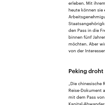
erleben. Mit ihre
heute können sie 
Arbeitsgenehmigun
Staatsangehörigke
den Pass in die F
binnen fünf Jahr
möchten. Aber wir
von der Interesse
Peking droh
„Die chinesische 
Reise-Dokument an
mit dem Pass von 
Kapital-Abwanderu