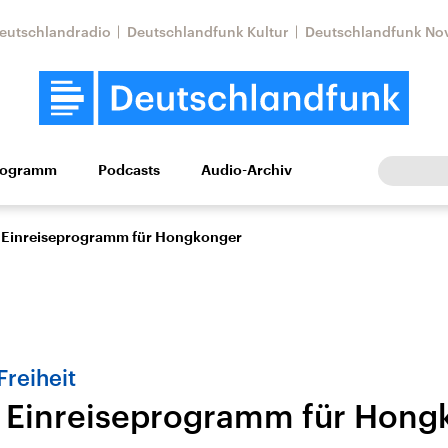
eutschlandradio
Deutschlandfunk Kultur
Deutschlandfunk No
rogramm
Podcasts
Audio-Archiv
Wirtschaft
Wissen
Kultur
Europa
Gesellschaf
s Einreiseprogramm für Hongkonger
Freiheit
s Einreiseprogramm für Hong
Nahostkonflikt
Iran
le Beiträge,
Aktuelle Lage und
Aktuelle Lage und