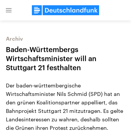
Close
menu
Archiv
Themen
Baden-Württembergs
Wirtschaftsminister will an
Stuttgart 21 festhalten
Der baden-württembergische
Wirtschaftsminister Nils Schmid (SPD) hat an
den grünen Koalitionspartner appelliert, das
Landtagswahl Sachsen-Anhalt
USA
2026
Aktuelle Beiträge, Analys
Bahnprojekt Stuttgart 21 mitzutragen. Es gelte
Alle Informationen
Hintergründe
Sachsen-Anhalt wählt am 6.
Wirtschaftlich und militäri
Landesinteressen zu wahren, deshalb sollten
September 2026 einen neuen
gehören die Vereinigten S
Landtag. Seit 2021 wird das
den mächtigsten Ländern 
die Grünen ihren Protest zurücknehmen.
Bundesland von einer Koalition aus
mit großem Einfluss auf d