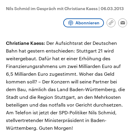
CDU, SPD und FDP regiert.-
aktuelle Weltgeschehen.
Umfragen, Prognosen,
Nils Schmid im Gespräch mit Christiane Kaess
|
06.03.2013
Wahlprogramme, aktuelle Berichte
Sendungen
Programm
Podcasts
und Hintergründe zu den Parteien
und Kandidaten der anstehenden
Abonnieren
Link
Emai
Wahl.
kopieren/te
Audio-Archiv
Christiane Kaess:
Der Aufsichtsrat der Deutschen
Bahn hat gestern entschieden: Stuttgart 21 wird
weitergebaut. Dafür hat er einer Erhöhung des
Finanzierungsrahmens um zwei Milliarden Euro auf
6,5 Milliarden Euro zugestimmt. Woher das Geld
kommen soll? – Der Konzern will seine Partner bei
dem Bau, nämlich das Land Baden-Württemberg, die
Stadt und die Region Stuttgart, an den Mehrkosten
beteiligen und das notfalls vor Gericht durchsetzen.
Am Telefon ist jetzt der SPD-Politiker Nils Schmid,
stellvertretender Ministerpräsident in Baden-
Württemberg. Guten Morgen!