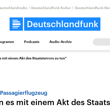
eutschlandradio
Deutschlandfunk Kultur
Deutschlandfunk No
rogramm
Podcasts
Audio-Archiv
Wirtschaft
Wissen
Kultur
Europa
Gesellschaf
 mit einem Akt des Staatsterrors zu tun"
 Passagierflugzeug
n es mit einem Akt des Staats
Nahostkonflikt
Iran
le Beiträge,
Aktuelle Lage und
Aktuelle Lage und