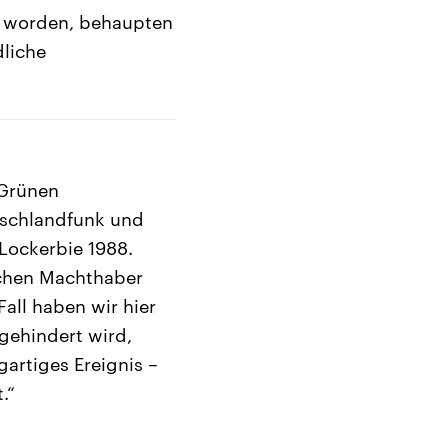
n worden, behaupten
dliche
 Grünen
tschlandfunk und
Lockerbie 1988.
schen Machthaber
all haben wir hier
 gehindert wird,
gartiges Ereignis –
.“