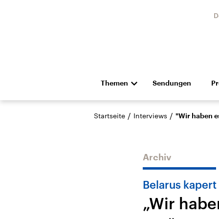
D
Themen
Sendungen
P
Die Nachrichten
Politik
/
/
Startseite
Interviews
"Wir haben es
Hörspiel und Feature
Musik
Archiv
Belarus kapert
„Wir habe
Landtagswahl Sachsen-
USA
Anhalt 2026
Aktuel