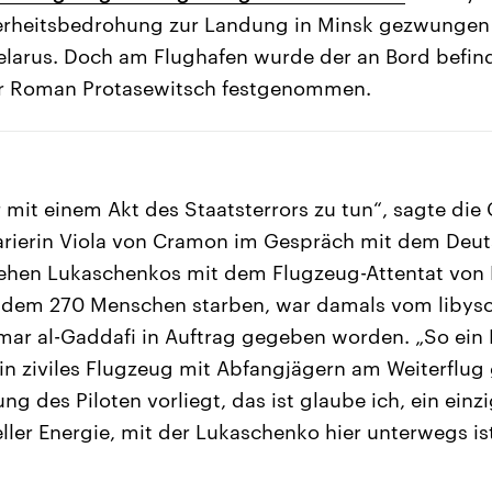
erheitsbedrohung zur Landung in Minsk gezwunge
elarus. Doch am Flughafen wurde der an Bord befin
er Roman Protasewitsch festgenommen.
r mit einem Akt des Staatsterrors zu tun“, sagte die
rierin Viola von Cramon im Gespräch mit dem Deu
gehen Lukaschenkos mit dem Flugzeug-Attentat von 
i dem 270 Menschen starben, war damals vom liby
r al-Gaddafi in Auftrag gegeben worden. „So ein F
ein ziviles Flugzeug mit Abfangjägern am Weiterflug
ng des Piloten vorliegt, das ist glaube ich, ein einzi
eller Energie, mit der Lukaschenko hier unterwegs ist