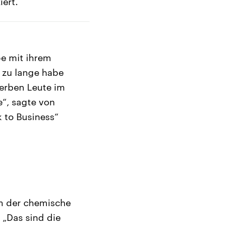
ert.
be mit ihrem
l zu lange habe
terben Leute im
“, sagte von
 to Business“
em der chemische
 „Das sind die