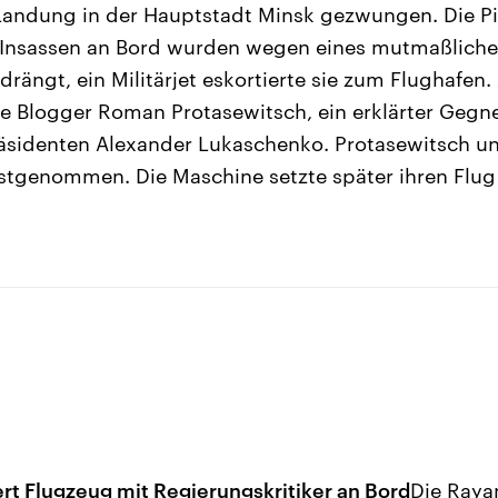
Landung in der Hauptstadt Minsk gezwungen. Die Pi
 Insassen an Bord wurden wegen eines mutmaßlic
rängt, ein Militärjet eskortierte sie zum Flughafen
de Blogger Roman Protasewitsch, ein erklärter Gegn
äsidenten Alexander Lukaschenko. Protasewitsch un
stgenommen. Die Maschine setzte später ihren Flug
t Flugzeug mit Regierungskritiker an Bord
Die Raya