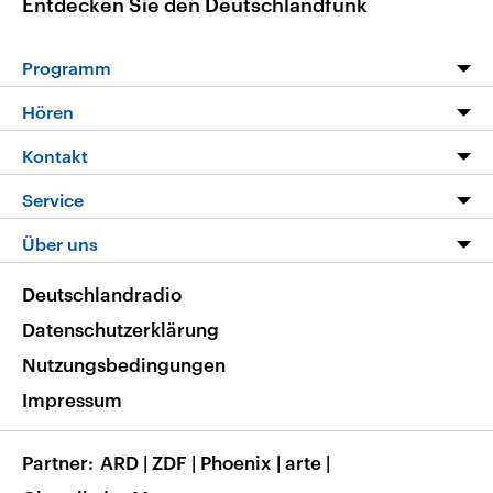
Entdecken Sie den Deutschlandfunk
Programm
Programm
Hören
Alle Sendungen
Livestream
Kontakt
Die Nachrichten
Audios
Hörerservice
Service
Nachrichtenleicht
Podcasts
Social Media
FAQ
Über uns
Neue Beiträge auf dlf.de
Deutschlandfunk App
Newsletter
Deutschlandradio
Themen-Schwerpunkte
Nachrichten App
Deutschlandradio
Veranstaltungen
Presse
Frequenzen
Datenschutzerklärung
Musikliste
Ausbildung und Karriere
Nutzungsbedingungen
RSS
Transparenz
Impressum
Korrekturen
Barrierefreiheit
Partner
ARD
|
ZDF
|
Phoenix
|
arte
|