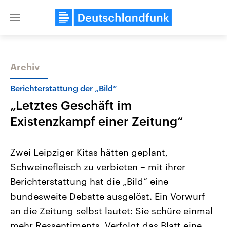
Close
menu
Archiv
Themen
Berichterstattung der „Bild“
„Letztes Geschäft im
Existenzkampf einer Zeitung“
Zwei Leipziger Kitas hätten geplant,
Schweinefleisch zu verbieten – mit ihrer
Landtagswahl Sachsen-Anhalt
USA
Berichterstattung hat die „Bild“ eine
2026
Aktuelle Beiträge, Analys
Alle Informationen
Hintergründe
bundesweite Debatte ausgelöst. Ein Vorwurf
Sachsen-Anhalt wählt am 6.
Wirtschaftlich und militäri
September 2026 einen neuen
gehören die Vereinigten S
an die Zeitung selbst lautet: Sie schüre einmal
Landtag. Seit 2021 wird das
den mächtigsten Ländern 
mehr Ressentiments. Verfolgt das Blatt eine
Bundesland von einer Koalition aus
mit großem Einfluss auf d