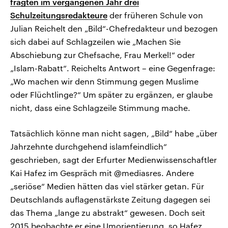
fragten im vergangenen Jahr drei
Schulzeitungsredakteure
der früheren Schule von
Julian Reichelt den „Bild“-Chefredakteur und bezogen
sich dabei auf Schlagzeilen wie „Machen Sie
Abschiebung zur Chefsache, Frau Merkel!“ oder
„Islam-Rabatt“. Reichelts Antwort – eine Gegenfrage:
„Wo machen wir denn Stimmung gegen Muslime
oder Flüchtlinge?“ Um später zu ergänzen, er glaube
nicht, dass eine Schlagzeile Stimmung mache.
Tatsächlich könne man nicht sagen, „Bild“ habe „über
Jahrzehnte durchgehend islamfeindlich“
geschrieben, sagt der Erfurter Medienwissenschaftler
Kai Hafez im Gespräch mit @mediasres. Andere
„seriöse“ Medien hätten das viel stärker getan. Für
Deutschlands auflagenstärkste Zeitung dagegen sei
das Thema „lange zu abstrakt“ gewesen. Doch seit
2015 beobachte er eine Umorientierung, so Hafez,