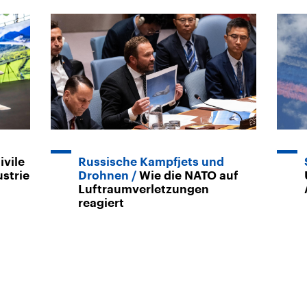
ivile
Russische Kampfjets und
strie
Drohnen
Wie die NATO auf
Luftraumverletzungen
reagiert