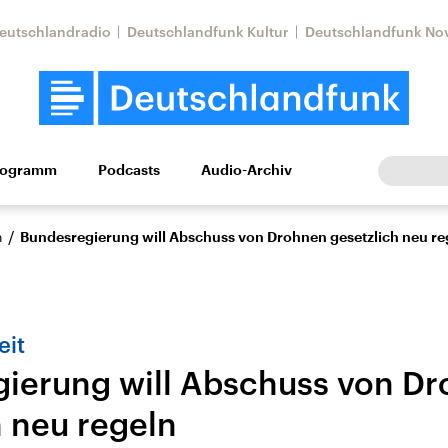
eutschlandradio
Deutschlandfunk Kultur
Deutschlandfunk No
rogramm
Podcasts
Audio-Archiv
Wirtschaft
Wissen
Kultur
Europa
Gesellschaf
/
n
Bundesregierung will Abschuss von Drohnen gesetzlich neu re
eit
ierung will Abschuss von D
h neu regeln
Nahostkonflikt
Iran
le Beiträge,
Aktuelle Lage und
Aktuelle Lage und