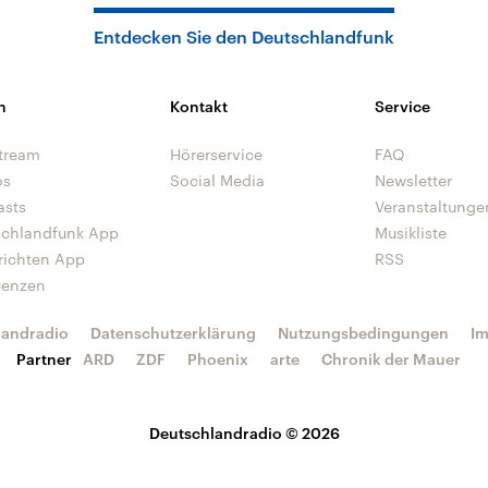
Entdecken Sie den Deutschlandfunk
n
Kontakt
Service
tream
Hörerservice
FAQ
os
Social Media
Newsletter
asts
Veranstaltunge
schlandfunk App
Musikliste
richten App
RSS
uenzen
landradio
Datenschutzerklärung
Nutzungsbedingungen
I
Partner
ARD
ZDF
Phoenix
arte
Chronik der Mauer
Deutschlandradio © 2026