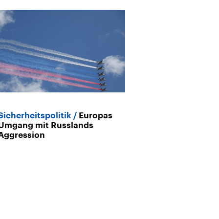
Sicherheitspolitik
Europas
Archiv
Umgang mit Russlands
Bundeswehr
Aggression
im Streit um 
Drohnen?