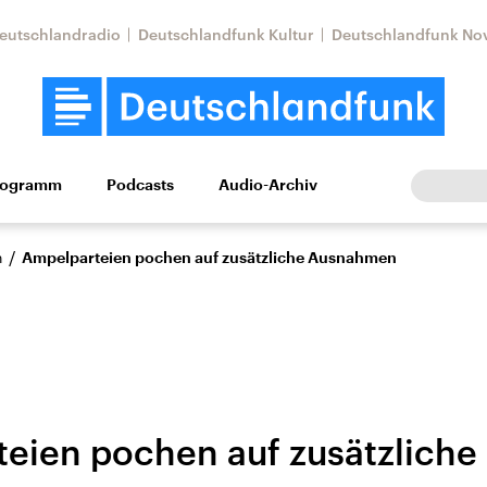
eutschlandradio
Deutschlandfunk Kultur
Deutschlandfunk No
rogramm
Podcasts
Audio-Archiv
Wirtschaft
Wissen
Kultur
Europa
Gesellschaf
/
n
Ampelparteien pochen auf zusätzliche Ausnahmen
eien pochen auf zusätzliche
Nahostkonflikt
Iran
le Beiträge,
Aktuelle Lage und
Aktuelle Lage und