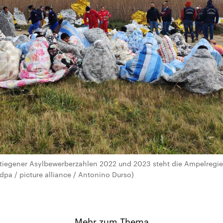
tiegener Asylbewerberzahlen 2022 und 2023 steht die Ampelregier
dpa / picture alliance / Antonino Durso)
Mehr zum Thema