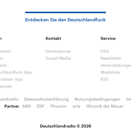
Entdecken Sie den Deutschlandfunk
n
Kontakt
Service
tream
Hörerservice
FAQ
os
Social Media
Newsletter
asts
Veranstaltunge
schlandfunk App
Musikliste
richten App
RSS
uenzen
landradio
Datenschutzerklärung
Nutzungsbedingungen
I
Partner
ARD
ZDF
Phoenix
arte
Chronik der Mauer
Deutschlandradio © 2026