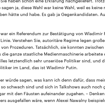
Sie haben schon eine Erklärung nachgeliefert. Tro
 sagen ja, diese Wahl war keine Wahl, weil es keine 
ben hätte und habe. Es gab ja Gegenkandidaten. Aus
 war ein Referendum zur Bestätigung von Wladimir 
 Linie. Verstehen Sie, autoritäre Regime legen groß
n von Prozeduren. Tatsächlich, sie konnten zwischen
s die ganze staatliche Medienmaschinerie arbeitete 
lles letztendlich sehr unseriöse Politiker sind, und d
itiker im Land, das ist Wladimir Putin.
r würde sagen, was kann ich denn dafür, dass mei
so schwach sind und sich in Talkshows auch noch 
ar mit den Fäusten aufeinander zugehen. – Denken 
ers ausgefallen wäre, wenn Alexei Nawalny beispiel