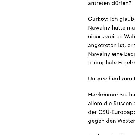
antreten dürfen?
Gurkov:
Ich glaub
Nawalny hätte ma
einer zweiten Wah
angetreten ist, e
Nawalny eine Bedr
triumphale Ergebn
Unterschied zum K
Heckmann:
Sie ha
allem die Russen 
der CSU-Europapol
gegen den Westen.