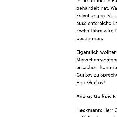
international in F
gehandelt hat. W
Fälschungen. Vor a
aussichtsreiche K
sechs Jahre wird 
bestimmen.
Eigentlich wollten
Menschenrechtsor
erreichen, kommen
Gurkov zu sprech
Herr Gurkov!
Andrey Gurkov:
Ic
Heckmann:
Herr G