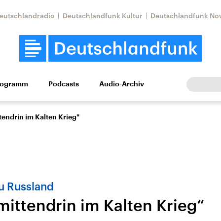
eutschlandradio
Deutschlandfunk Kultur
Deutschlandfunk No
rogramm
Podcasts
Audio-Archiv
Wirtschaft
Wissen
Kultur
Europa
Gesellschaf
tendrin im Kalten Krieg"
u Russland
mittendrin im Kalten Krieg“
Nahostkonflikt
Iran
le Beiträge,
Aktuelle Lage und
Aktuelle Lage und