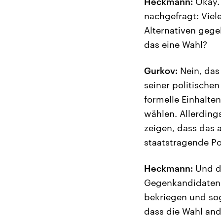
Heckmann:
Okay. 
nachgefragt: Viele
Alternativen gege
das eine Wahl?
Gurkov:
Nein, das
seiner politischen
formelle Einhalte
wählen. Allerding
zeigen, dass das a
staatstragende Pol
Heckmann:
Und de
Gegenkandidaten 
bekriegen und sog
dass die Wahl and