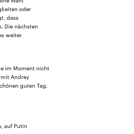
 eine Wahl
gkeiten oder
gt, dass
n. Die nächsten
es weiter
ie im Moment nicht
, mit Andrey
chönen guten Tag,
, auf Putin