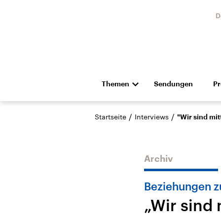
D
Themen
Sendungen
P
Die Nachrichten
Politik
/
/
Startseite
Interviews
"Wir sind mit
Hörspiel und Feature
Musik
Archiv
Beziehungen z
„Wir sind 
Landtagswahl Sachsen-
USA
Anhalt 2026
Aktuel