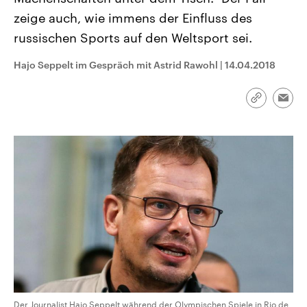
CDU, SPD und FDP regiert.-
aktuelle Weltgeschehen.
zeige auch, wie immens der Einfluss des
Umfragen, Prognosen,
Wahlprogramme, aktuelle Berichte
russischen Sports auf den Weltsport sei.
Sendungen
Programm
Podcasts
und Hintergründe zu den Parteien
und Kandidaten der anstehenden
Wahl.
Hajo Seppelt im Gespräch mit Astrid Rawohl
|
14.04.2018
Audio-Archiv
Link
Emai
kopieren/te
Der Journalist Hajo Seppelt während der Olympischen Spiele in Rio de