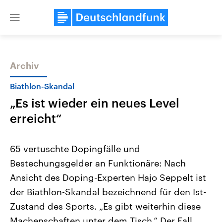
Close
menu
Archiv
Themen
Biathlon-Skandal
„Es ist wieder ein neues Level
erreicht“
65 vertuschte Dopingfälle und
Bestechungsgelder an Funktionäre: Nach
Landtagswahl Sachsen-Anhalt
USA
Ansicht des Doping-Experten Hajo Seppelt ist
2026
Aktuelle Beiträge, Analys
Alle Informationen
Hintergründe
der Biathlon-Skandal bezeichnend für den Ist-
Sachsen-Anhalt wählt am 6.
Wirtschaftlich und militäri
September 2026 einen neuen
gehören die Vereinigten S
Zustand des Sports. „Es gibt weiterhin diese
Landtag. Seit 2021 wird das
den mächtigsten Ländern 
Machenschaften unter dem Tisch.“ Der Fall
Bundesland von einer Koalition aus
mit großem Einfluss auf d