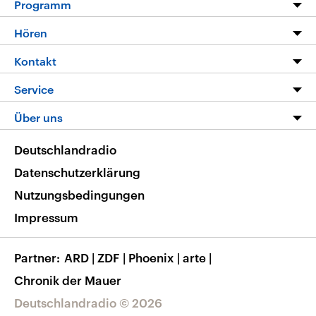
Programm
Programm
Hören
Alle Sendungen
Livestream
Kontakt
Die Nachrichten
Audios
Hörerservice
Service
Nachrichtenleicht
Podcasts
Social Media
FAQ
Über uns
Neue Beiträge auf dlf.de
Deutschlandfunk App
Newsletter
Deutschlandradio
Themen-Schwerpunkte
Nachrichten App
Deutschlandradio
Veranstaltungen
Presse
Frequenzen
Datenschutzerklärung
Musikliste
Ausbildung und Karriere
Nutzungsbedingungen
RSS
Transparenz
Impressum
Korrekturen
Barrierefreiheit
Partner
ARD
|
ZDF
|
Phoenix
|
arte
|
Chronik der Mauer
Deutschlandradio © 2026