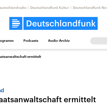
eutschlandradio
Deutschlandfunk Kultur
Deutschlandfunk No
rogramm
Podcasts
Audio-Archiv
Wirtschaft
Wissen
Kultur
Europa
Gesellschaf
atsanwaltschaft ermittelt
nd
aatsanwaltschaft ermittelt
Nahostkonflikt
Iran
le Beiträge,
Aktuelle Lage und
Aktuelle Lage und