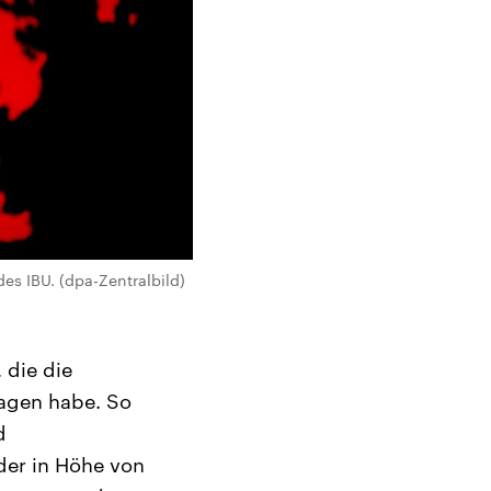
es IBU. (dpa-Zentralbild)
 die die
agen habe. So
d
der in Höhe von