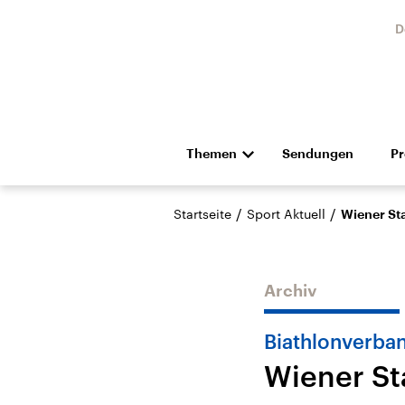
D
Themen
Sendungen
P
Die Nachrichten
Politik
/
/
Startseite
Sport Aktuell
Wiener Sta
Hörspiel und Feature
Musik
Archiv
Biathlonverba
Wiener St
Landtagswahl Sachsen-
USA
Anhalt 2026
Aktuel