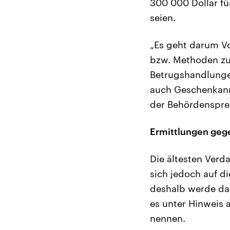
300 000 Dollar f
seien.
„Es geht darum V
bzw. Methoden zu
Betrugshandlunge
auch Geschenkann
der Behördenspre
Ermittlungen geg
Die ältesten Verda
sich jedoch auf d
deshalb werde das
es unter Hinweis 
nennen.