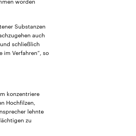
nommen worden
otener Substanzen
nachzugehen auch
nd schließlich
 im Verfahren“, so
aum konzentriere
en Hochfilzen,
nsprecher lehnte
dächtigen zu