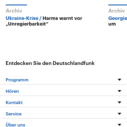
Archiv
Archiv
Ukraine-Krise
Harms warnt vor
Georgi
„Unregierbarkeit“
um
Entdecken Sie den Deutschlandfunk
Programm
Programm
Hören
Alle Sendungen
Livestream
Kontakt
Die Nachrichten
Audios
Hörerservice
Service
Nachrichtenleicht
Podcasts
Social Media
FAQ
Über uns
Neue Beiträge auf dlf.de