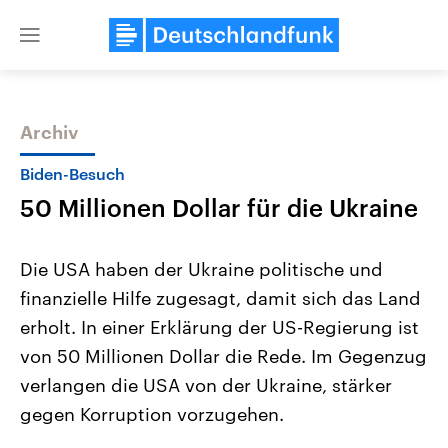
Close
menu
Archiv
Themen
Biden-Besuch
50 Millionen Dollar für die Ukraine
Die USA haben der Ukraine politische und
finanzielle Hilfe zugesagt, damit sich das Land
erholt. In einer Erklärung der US-Regierung ist
Landtagswahl Sachsen-Anhalt
USA
von 50 Millionen Dollar die Rede. Im Gegenzug
2026
Aktuelle Beiträge, Analys
Alle Informationen
verlangen die USA von der Ukraine, stärker
Hintergründe
Sachsen-Anhalt wählt am 6.
Wirtschaftlich und militäri
gegen Korruption vorzugehen.
September 2026 einen neuen
gehören die Vereinigten S
Landtag. Seit 2021 wird das
den mächtigsten Ländern 
Bundesland von einer Koalition aus
mit großem Einfluss auf d