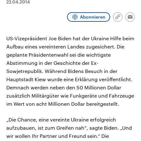
22.04.2014
CDU, SPD und FDP regiert.-
aktuelle Weltgeschehen.
Umfragen, Prognosen,
Wahlprogramme, aktuelle Berichte
Abonnieren
Sendungen
Programm
Podcasts
und Hintergründe zu den Parteien
Link
Emai
und Kandidaten der anstehenden
kopieren/te
Wahl.
Audio-Archiv
US-Vizepräsident Joe Biden hat der Ukraine Hilfe beim
Aufbau eines vereinteren Landes zugesichert. Die
geplante Präsidentenwahl sei die wichtigste
Abstimmung in der Geschichte der Ex-
Sowjetrepublik. Während Bidens Besuch in der
Hauptstadt Kiew wurde eine Erklärung veröffentlicht.
Demnach werden neben den 50 Millionen Dollar
zusätzlich Militärgüter wie Funkgeräte und Fahrzeuge
im Wert von acht Millionen Dollar bereitgestellt.
„Die Chance, eine vereinte Ukraine erfolgreich
aufzubauen, ist zum Greifen nah“, sagte Biden. „Und
wir wollen Ihr Partner und Freund sein.“ Die