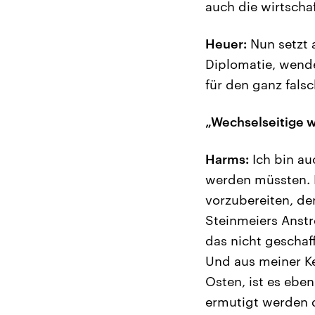
auch die wirtscha
Heuer:
Nun setzt 
Diplomatie, wende
für den ganz fals
„Wechselseitige w
Harms:
Ich bin auc
werden müssten. D
vorzubereiten, de
Steinmeiers Anstr
das nicht geschaff
Und aus meiner Ke
Osten, ist es eben
ermutigt werden d