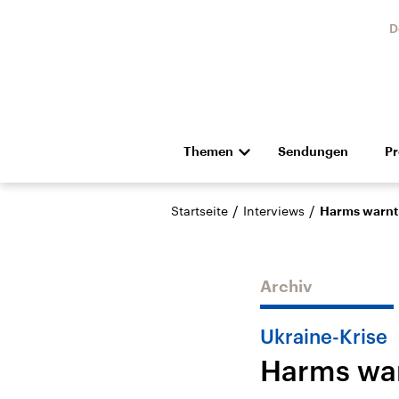
D
Themen
Sendungen
P
Die Nachrichten
Politik
/
/
Startseite
Interviews
Harms warnt 
Hörspiel und Feature
Musik
Archiv
Ukraine-Krise
Harms war
Landtagswahl Sachsen-
USA
Anhalt 2026
Aktuel