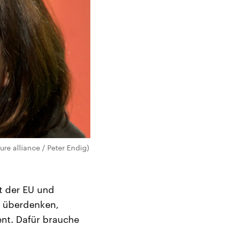
re alliance / Peter Endig)
t der EU und
u überdenken,
ent. Dafür brauche