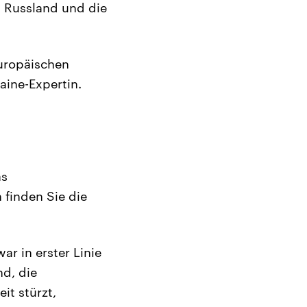
h Russland und die
Europäischen
aine-Expertin.
as
 finden Sie die
ar in erster Linie
nd, die
it stürzt,