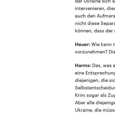
der Ukraine sich 
intervenieren, die
auch den Aufmars
nicht diese Separ
können, dass der s
Heuer:
Wie kann m
vorzunehmen? Die 
Harms:
Das, was a
eine Entsprechung
diejenigen, die si
Selbstentscheidun
Krim sogar als Z
Aber alle diejeni
Ukraine, die müss