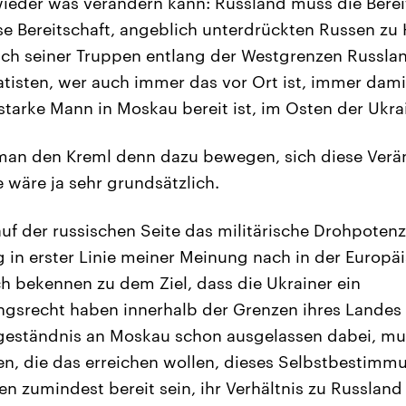
wieder was verändern kann: Russland muss die Berei
se Bereitschaft, angeblich unterdrückten Russen zu H
ch seiner Truppen entlang der Westgrenzen Russla
atisten, wer auch immer das vor Ort ist, immer dami
tarke Mann in Moskau bereit ist, im Osten der Ukrai
an den Kreml denn dazu bewegen, sich diese Ver
wäre ja sehr grundsätzlich.
uf der russischen Seite das militärische Drohpotenzi
 in erster Linie meiner Meinung nach in der Europäi
ch bekennen zu dem Ziel, dass die Ukrainer ein
gsrecht haben innerhalb der Grenzen ihres Landes –
ugeständnis an Moskau schon ausgelassen dabei, mu
gen, die das erreichen wollen, dieses Selbstbestimmu
en zumindest bereit sein, ihr Verhältnis zu Russlan