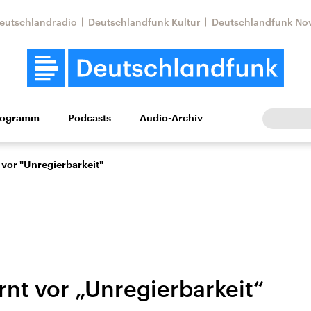
eutschlandradio
Deutschlandfunk Kultur
Deutschlandfunk No
rogramm
Podcasts
Audio-Archiv
Wirtschaft
Wissen
Kultur
Europa
Gesellschaf
vor "Unregierbarkeit"
nt vor „Unregierbarkeit“
Nahostkonflikt
Iran
le Beiträge,
Aktuelle Lage und
Aktuelle Lage und