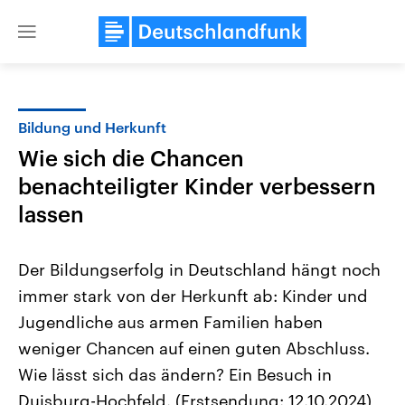
Close
menu
Bildung und Herkunft
Themen
Wie sich die Chancen
benachteiligter Kinder verbessern
lassen
Der Bildungserfolg in Deutschland hängt noch
immer stark von der Herkunft ab: Kinder und
Landtagswahl Sachsen-Anhalt
USA
Jugendliche aus armen Familien haben
2026
Aktuelle Beiträge, Analys
Alle Informationen
weniger Chancen auf einen guten Abschluss.
Hintergründe
Sachsen-Anhalt wählt am 6.
Wirtschaftlich und militäri
Wie lässt sich das ändern? Ein Besuch in
September 2026 einen neuen
gehören die Vereinigten S
Landtag. Seit 2021 wird das
den mächtigsten Ländern 
Duisburg-Hochfeld. (Erstsendung: 12.10.2024)
Bundesland von einer Koalition aus
mit großem Einfluss auf d