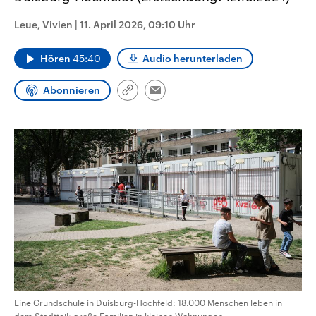
CDU, SPD und FDP regiert.-
aktuelle Weltgeschehen.
Umfragen, Prognosen,
Leue, Vivien
|
11. April 2026, 09:10 Uhr
Wahlprogramme, aktuelle Berichte
Sendungen
Programm
Podcasts
und Hintergründe zu den Parteien
und Kandidaten der anstehenden
Hören
45:40
Audio herunterladen
Wahl.
Audio-Archiv
Abonnieren
Link
Email
kopieren/teilen
Eine Grundschule in Duisburg-Hochfeld: 18.000 Menschen leben in