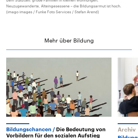
dem Stadtteil; große Familien in kleinen Wohnungen,
Neuzugewanderte, Alteingesessene – die Bildungsarmut ist hoch.
(imago images / Funke Foto Services / Stefan Arend)
Mehr über Bildung
Bildungschancen
Die Bedeutung von
Archiv
Vorbildern für den sozialen Aufstieg
Bildung