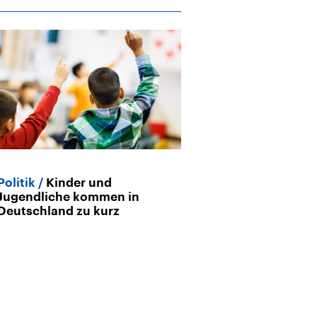
Politik
Kinder und
Bildungschan
Jugendliche kommen in
Bedeutung von
Deutschland zu kurz
den sozialen A