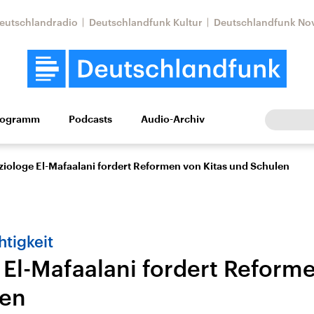
eutschlandradio
Deutschlandfunk Kultur
Deutschlandfunk No
rogramm
Podcasts
Audio-Archiv
Wirtschaft
Wissen
Kultur
Europa
Gesellschaf
ziologe El-Mafaalani fordert Reformen von Kitas und Schulen
tigkeit
 El-Mafaalani fordert Reforme
len
tkonflikt
Iran
Faktenchecks
In unseren Faktenc
lle Lage und
Aktuelle Lage und