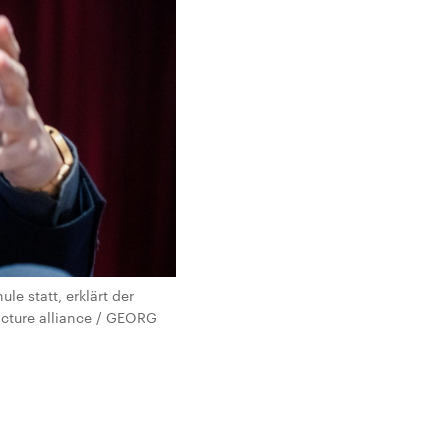
e statt, erklärt der
icture alliance / GEORG