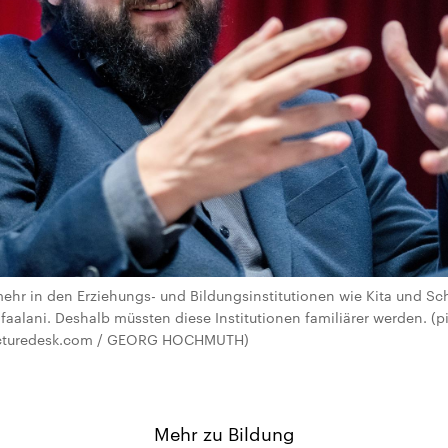
hr in den Erziehungs- und Bildungsinstitutionen wie Kita und Schul
faalani. Deshalb müssten diese Institutionen familiärer werden. (p
cturedesk.com / GEORG HOCHMUTH)
Mehr zu Bildung