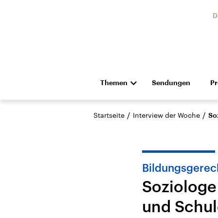
D
Themen
Sendungen
P
Die Nachrichten
Politik
/
/
Startseite
Interview der Woche
So
Hörspiel und Feature
Musik
Bildungsgerech
Soziologe
und Schu
USA
Nahos
Aktuelle Beiträge,
Aktue