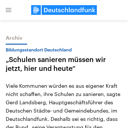
Close
menu
Archiv
Themen
Bildungsstandort Deutschland
„Schulen sanieren müssen wir
jetzt, hier und heute“
Viele Kommunen würden es aus eigener Kraft
nicht schaffen, ihre Schulen zu sanieren, sagte
Landtagswahl Sachsen-Anhalt
USA
Gerd Landsberg, Hauptgeschäftsführer des
2026
Aktuelle Beiträge, Analys
Alle Informationen
Hintergründe
Deutschen Städte- und Gemeindebundes, im
Sachsen-Anhalt wählt am 6.
Wirtschaftlich und militäri
September 2026 einen neuen
gehören die Vereinigten S
Deutschlandfunk. Deshalb sei es richtig, dass
Landtag. Seit 2021 wird das
den mächtigsten Ländern 
der Bund „seine Verantwortung für den
Bundesland von einer Koalition aus
mit großem Einfluss auf d