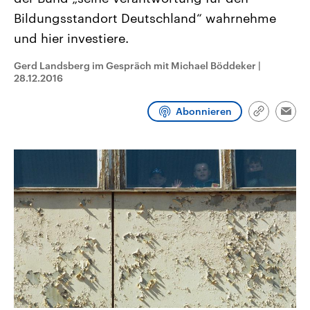
CDU, SPD und FDP regiert.-
aktuelle Weltgeschehen.
Bildungsstandort Deutschland“ wahrnehme
Umfragen, Prognosen,
Wahlprogramme, aktuelle Berichte
und hier investiere.
Sendungen
Programm
Podcasts
und Hintergründe zu den Parteien
und Kandidaten der anstehenden
Wahl.
Gerd Landsberg im Gespräch mit Michael Böddeker
|
Audio-Archiv
28.12.2016
Abonnieren
Link
Emai
kopieren/te