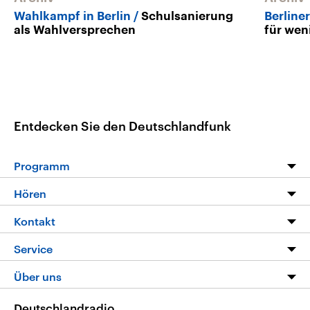
Wahlkampf in Berlin
Schulsanierung
Berline
als Wahlversprechen
für wen
Entdecken Sie den Deutschlandfunk
Programm
Programm
Hören
Alle Sendungen
Livestream
Kontakt
Die Nachrichten
Audios
Hörerservice
Service
Nachrichtenleicht
Podcasts
Social Media
FAQ
Über uns
Neue Beiträge auf dlf.de
Deutschlandfunk App
Newsletter
Deutschlandradio
Themen-Schwerpunkte
Nachrichten App
Deutschlandradio