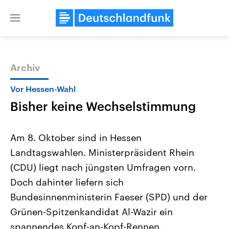
Close
menu
Archiv
Themen
Vor Hessen-Wahl
Bisher keine Wechselstimmung
Am 8. Oktober sind in Hessen
Landtagswahlen. Ministerpräsident Rhein
(CDU) liegt nach jüngsten Umfragen vorn.
Landtagswahl Sachsen-Anhalt
USA
Doch dahinter liefern sich
2026
Aktuelle Beiträge, Analys
Alle Informationen
Bundesinnenministerin Faeser (SPD) und der
Hintergründe
Sachsen-Anhalt wählt am 6.
Wirtschaftlich und militäri
Grünen-Spitzenkandidat Al-Wazir ein
September 2026 einen neuen
gehören die Vereinigten S
Landtag. Seit 2021 wird das
den mächtigsten Ländern 
spannendes Kopf-an-Kopf-Rennen.
Bundesland von einer Koalition aus
mit großem Einfluss auf d