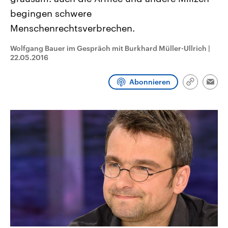
CDU, SPD und FDP regiert.-
aktuelle Weltgeschehen.
begingen schwere
Umfragen, Prognosen,
Wahlprogramme, aktuelle Berichte
Menschenrechtsverbrechen.
Sendungen
Programm
Podcasts
und Hintergründe zu den Parteien
und Kandidaten der anstehenden
Wahl.
Wolfgang Bauer im Gespräch mit Burkhard Müller-Ullrich
|
Audio-Archiv
22.05.2016
Abonnieren
Link
Emai
kopieren/te