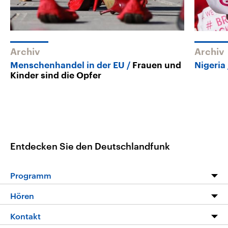
Archiv
Archiv
Menschenhandel in der EU
Frauen und
Nigeria
Kinder sind die Opfer
Entdecken Sie den Deutschlandfunk
Programm
Programm
Hören
Alle Sendungen
Livestream
Kontakt
Die Nachrichten