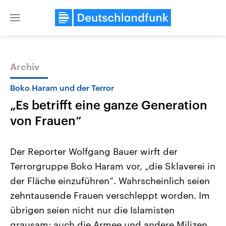
Close
menu
Archiv
Themen
Boko Haram und der Terror
„Es betrifft eine ganze Generation
von Frauen“
Der Reporter Wolfgang Bauer wirft der
Terrorgruppe Boko Haram vor, „die Sklaverei in
Landtagswahl Sachsen-Anhalt
USA
der Fläche einzuführen“. Wahrscheinlich seien
2026
Aktuelle Beiträge, Analys
Alle Informationen
Hintergründe
zehntausende Frauen verschleppt worden. Im
Sachsen-Anhalt wählt am 6.
Wirtschaftlich und militäri
September 2026 einen neuen
gehören die Vereinigten S
übrigen seien nicht nur die Islamisten
Landtag. Seit 2021 wird das
den mächtigsten Ländern 
grausam: auch die Armee und andere Milizen
Bundesland von einer Koalition aus
mit großem Einfluss auf d