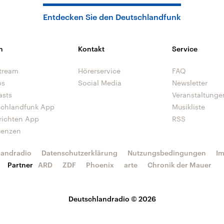
Entdecken Sie den Deutschlandfunk
n
Kontakt
Service
tream
Hörerservice
FAQ
os
Social Media
Newsletter
asts
Veranstaltunge
schlandfunk App
Musikliste
richten App
RSS
uenzen
landradio
Datenschutzerklärung
Nutzungsbedingungen
I
Partner
ARD
ZDF
Phoenix
arte
Chronik der Mauer
Deutschlandradio © 2026