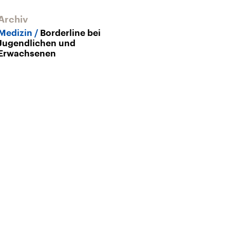
Archiv
Archiv
Medizin
Borderline bei
Borderline
Ei
Jugendlichen und
Modediagnos
Erwachsenen