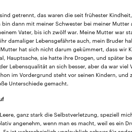
sind getrennt, das waren die seit frühester Kindheit
h bin dann mit meiner Schwester bei meiner Mutter
einem Vater, bis ich zwölf war. Meine Mutter war st
hr damaliger Lebensgefährte auch, mein Bruder halt
e Mutter hat sich nicht darum gekümmert, dass wir K
gal, Hauptsache, sie hatte ihre Drogen, und später b
 der Lebensqualität an sich besser, aber da war viel
chon im Vordergrund steht vor seinen Kindern, und 
roße Unterschiede gemacht.
uf
 Leere, ganz stark die Selbstverletzung, speziell mi
 relativ angenehm, wenn man es macht, weil es ein 
. Es ist wahrscheinlich unglaublich schwer für and