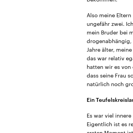
Also meine Eltern 
ungefähr zwei. Ic
mein Bruder bei m
drogenabhängig, i
Jahre älter, mein
das war relativ e
hatten wir es von
dass seine Frau s
natürlich noch g
Ein Teufelskreisla
Es war viel innere
Eigentlich ist es
ersten Moment ist