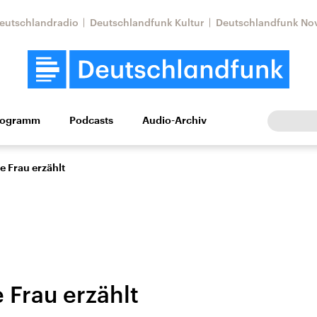
eutschlandradio
Deutschlandfunk Kultur
Deutschlandfunk No
rogramm
Podcasts
Audio-Archiv
Wirtschaft
Wissen
Kultur
Europa
Gesellschaf
e Frau erzählt
 Frau erzählt
tkonflikt
Iran
Faktenchecks
In unseren Faktenc
lle Lage und
Aktuelle Lage und