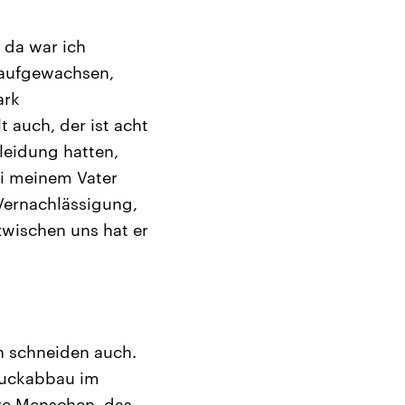
, da war ich
 aufgewachsen,
ark
 auch, der ist acht
leidung hatten,
ei meinem Vater
 Vernachlässigung,
zwischen uns hat er
ch schneiden auch.
Druckabbau im
ere Menschen, das