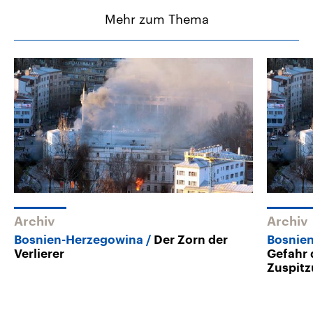
Mehr zum Thema
Archiv
Archiv
Bosnien-Herzegowina
Der Zorn der
Bosnie
Verlierer
Gefahr 
Zuspit