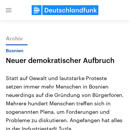
Close
menu
Archiv
Themen
Bosnien
Neuer demokratischer Aufbruch
Statt auf Gewalt und lautstarke Proteste
setzen immer mehr Menschen in Bosnien
neuerdings auf die Gründung von Bürgerforen.
Landtagswahl Sachsen-Anhalt
USA
Mehrere hundert Menschen treffen sich in
2026
Aktuelle Beiträge, Analys
Alle Informationen
sogenannten Plena, um Forderungen und
Hintergründe
Sachsen-Anhalt wählt am 6.
Wirtschaftlich und militäri
Probleme zu diskutieren. Angefangen hat alles
September 2026 einen neuen
gehören die Vereinigten S
Landtag. Seit 2021 wird das
den mächtigsten Ländern 
in der Industriestadt Tuzla.
Bundesland von einer Koalition aus
mit großem Einfluss auf d