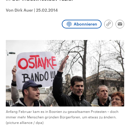
CDU, SPD und FDP regiert.-
aktuelle Weltgeschehen.
Umfragen, Prognosen,
Von Dirk Auer
|
25.02.2014
Wahlprogramme, aktuelle Berichte
Sendungen
Programm
Podcasts
und Hintergründe zu den Parteien
und Kandidaten der anstehenden
Abonnieren
Link
Wahl.
Emai
kopieren/te
Audio-Archiv
Anfang Februar kam es in Bosnien zu gewaltsamen Protesten – doch
immer mehr Menschen gründen Bürgerforen, um etwas zu ändern.
(picture alliance / dpa)