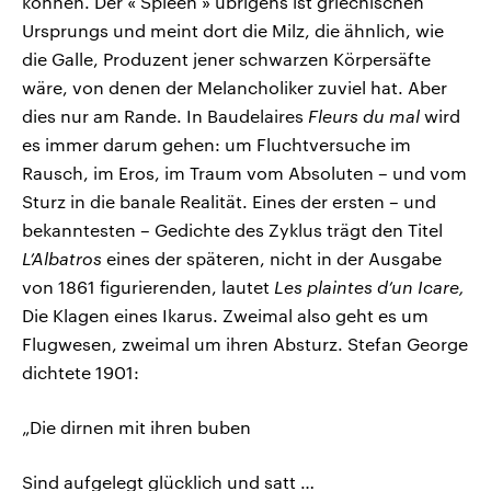
können. Der « Spleen » übrigens ist griechischen
Ursprungs und meint dort die Milz, die ähnlich, wie
die Galle, Produzent jener schwarzen Körpersäfte
wäre, von denen der Melancholiker zuviel hat. Aber
dies nur am Rande. In Baudelaires
Fleurs du mal
wird
es immer darum gehen: um Fluchtversuche im
Rausch, im Eros, im Traum vom Absoluten – und vom
Sturz in die banale Realität. Eines der ersten – und
bekanntesten – Gedichte des Zyklus trägt den Titel
L’Albatros
eines der späteren, nicht in der Ausgabe
von 1861 figurierenden, lautet
Les plaintes d’un Icare,
Die Klagen eines Ikarus. Zweimal also geht es um
Flugwesen, zweimal um ihren Absturz. Stefan George
dichtete 1901:
„Die dirnen mit ihren buben
Sind aufgelegt glücklich und satt …