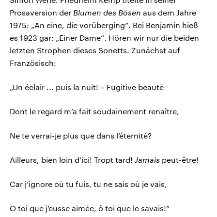
Prosaversion der
Blumen des Bösen
aus dem Jahre
1975: „An eine, die vorüberging“. Bei Benjamin hieß
es 1923 gar: „Einer Dame“. Hören wir nur die beiden
letzten Strophen dieses Sonetts. Zunächst auf
Französisch:
„Un éclair ... puis la nuit! – Fugitive beauté
Dont le regard m’a fait soudainement renaître,
Ne te verrai-je plus que dans l’éternité?
Ailleurs, bien loin d’ici! Tropt tard!
Jamais
peut-être!
Car j’ignore où tu fuis, tu ne sais où je vais,
O toi que j’eusse aimée, ô toi que le savais!“