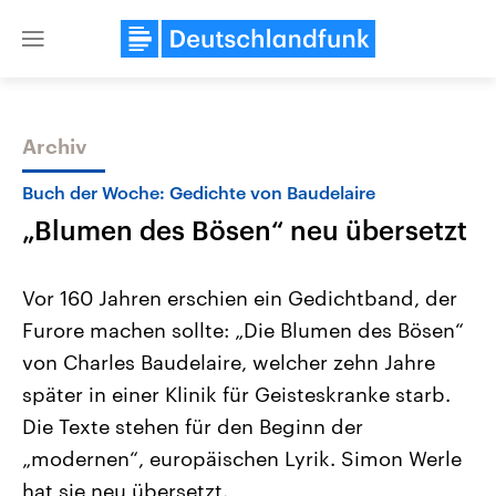
Close
menu
Archiv
Themen
Buch der Woche: Gedichte von Baudelaire
„Blumen des Bösen“ neu übersetzt
Vor 160 Jahren erschien ein Gedichtband, der
Furore machen sollte: „Die Blumen des Bösen“
von Charles Baudelaire, welcher zehn Jahre
Landtagswahl Sachsen-Anhalt
USA
später in einer Klinik für Geisteskranke starb.
2026
Aktuelle Beiträge, Analys
Alle Informationen
Die Texte stehen für den Beginn der
Hintergründe
Sachsen-Anhalt wählt am 6.
Wirtschaftlich und militäri
„modernen“, europäischen Lyrik. Simon Werle
September 2026 einen neuen
gehören die Vereinigten S
Landtag. Seit 2021 wird das
den mächtigsten Ländern 
hat sie neu übersetzt.
Bundesland von einer Koalition aus
mit großem Einfluss auf d