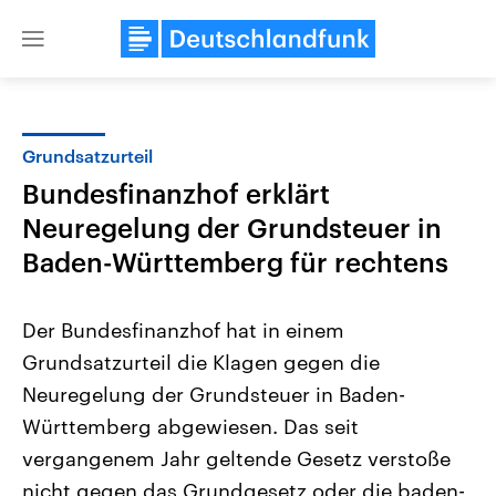
Close
menu
Grundsatzurteil
Themen
Bundesfinanzhof erklärt
Neuregelung der Grundsteuer in
Baden-Württemberg für rechtens
Der Bundesfinanzhof hat in einem
Grundsatzurteil die Klagen gegen die
Landtagswahl Sachsen-Anhalt
USA
Neuregelung der Grundsteuer in Baden-
2026
Aktuelle Beiträge, Analys
Alle Informationen
Württemberg abgewiesen. Das seit
Hintergründe
Sachsen-Anhalt wählt am 6.
Wirtschaftlich und militäri
vergangenem Jahr geltende Gesetz verstoße
September 2026 einen neuen
gehören die Vereinigten S
Landtag. Seit 2021 wird das
den mächtigsten Ländern 
nicht gegen das Grundgesetz oder die baden-
Bundesland von einer Koalition aus
mit großem Einfluss auf d