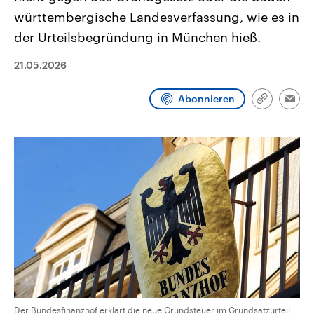
CDU, SPD und FDP regiert.-
aktuelle Weltgeschehen.
württembergische Landesverfassung, wie es in
Umfragen, Prognosen,
Wahlprogramme, aktuelle Berichte
der Urteilsbegründung in München hieß.
Sendungen
Programm
Podcasts
und Hintergründe zu den Parteien
und Kandidaten der anstehenden
Wahl.
21.05.2026
Audio-Archiv
Abonnieren
Link
Emai
kopieren/te
Der Bundesfinanzhof erklärt die neue Grundsteuer im Grundsatzurteil