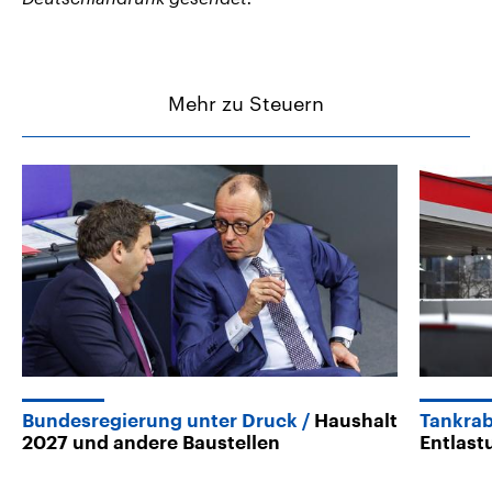
Mehr zu Steuern
Bundesregierung unter Druck
Haushalt
Tankrab
2027 und andere Baustellen
Entlast