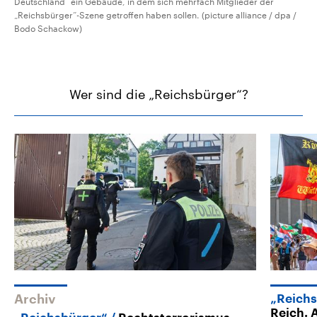
Deutschland“ ein Gebäude, in dem sich mehrfach Mitglieder der
„Reichsbürger“-Szene getroffen haben sollen. (picture alliance / dpa /
Bodo Schackow)
Wer sind die „Reichsbürger“?
Archiv
„Reich
Reich. 