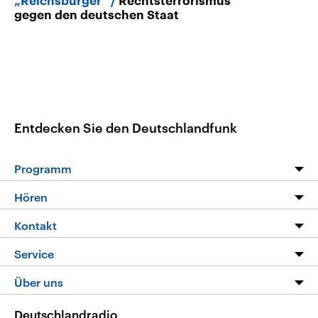
„Reichsbürger“
Rechtsterrorismus
gegen den deutschen Staat
Entdecken Sie den Deutschlandfunk
Programm
Programm
Hören
Alle Sendungen
Livestream
Kontakt
Die Nachrichten
Audios
Hörerservice
Service
Nachrichtenleicht
Podcasts
Social Media
FAQ
Über uns
Neue Beiträge auf dlf.de
Deutschlandfunk App
Newsletter
Deutschlandradio
Themen-Schwerpunkte
Nachrichten App
Deutschlandradio