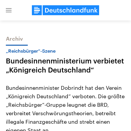
Close
menu
Archiv
Themen
„Reichsbürger“-Szene
Bundesinnenministerium verbietet
„Königreich Deutschland“
Bundesinnenminister Dobrindt hat den Verein
„Königreich Deutschland“ verboten. Die größte
Landtagswahl Sachsen-Anhalt
USA
„Reichsbürger“-Gruppe leugnet die BRD,
2026
Aktuelle Beiträge, Analys
Alle Informationen
Hintergründe
verbreitet Verschwörungstheorien, betreibt
Sachsen-Anhalt wählt am 6.
Wirtschaftlich und militäri
September 2026 einen neuen
gehören die Vereinigten S
illegale Finanzgeschäfte und strebt einen
Landtag. Seit 2021 wird das
den mächtigsten Ländern 
eigenen Staat an.
Bundesland von einer Koalition aus
mit großem Einfluss auf d