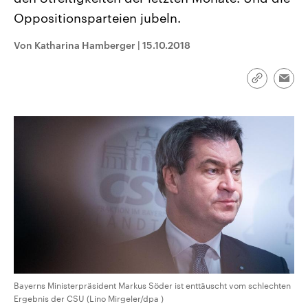
CDU, SPD und FDP regiert.-
aktuelle Weltgeschehen.
Oppositionsparteien jubeln.
Umfragen, Prognosen,
Wahlprogramme, aktuelle Berichte
Sendungen
Programm
Podcasts
und Hintergründe zu den Parteien
Von Katharina Hamberger
|
15.10.2018
und Kandidaten der anstehenden
Wahl.
Audio-Archiv
Link
Emai
kopieren/te
Bayerns Ministerpräsident Markus Söder ist enttäuscht vom schlechten
Ergebnis der CSU (Lino Mirgeler/dpa )