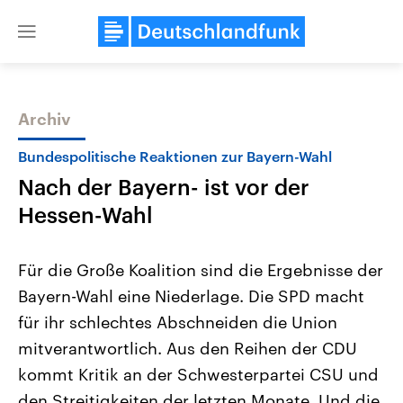
Close
menu
Archiv
Themen
Bundespolitische Reaktionen zur Bayern-Wahl
Nach der Bayern- ist vor der
Hessen-Wahl
Für die Große Koalition sind die Ergebnisse der
Bayern-Wahl eine Niederlage. Die SPD macht
Landtagswahl Sachsen-Anhalt
USA
für ihr schlechtes Abschneiden die Union
2026
Aktuelle Beiträge, Analys
Alle Informationen
Hintergründe
mitverantwortlich. Aus den Reihen der CDU
Sachsen-Anhalt wählt am 6.
Wirtschaftlich und militäri
September 2026 einen neuen
gehören die Vereinigten S
kommt Kritik an der Schwesterpartei CSU und
Landtag. Seit 2021 wird das
den mächtigsten Ländern 
den Streitigkeiten der letzten Monate. Und die
Bundesland von einer Koalition aus
mit großem Einfluss auf d