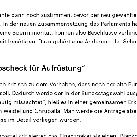
nnte dann noch zustimmen, bevor der neu gewählt
In der neuen Zusammensetzung des Parlaments ha
 eine Sperrminorität, können also Beschlüsse verhind
heit benötigen. Dazu gehört eine Änderung der Sch
koscheck für Aufrüstung“
ich kritisch zu dem Vorhaben, dass noch der alte Bu
soll. Dadurch werde der in der Bundestagswahl au
eutig missachtet“, hieß es in einer gemeinsamen Erk
n Weidel und Chrupalla. Man werde die Anträge ab
ese im Detail vorliegen würden.
spartei kritisierten das Finanzpaket als einen „Blank