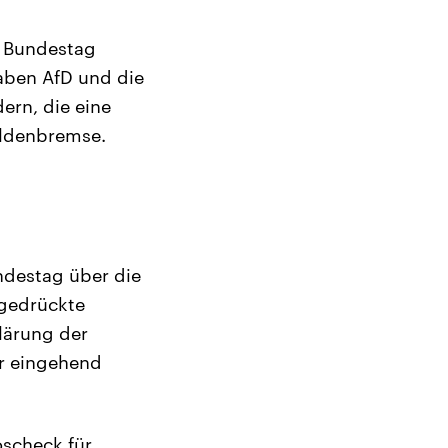
e Bundestag
ben AfD und die
ern, die eine
uldenbremse.
ndestag über die
sgedrückte
lärung der
er eingehend
oscheck für