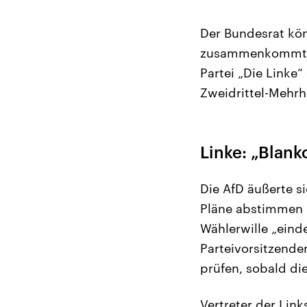
Der Bundesrat kö
zusammenkommt. 
Partei „Die Linke“
Zweidrittel-Mehr
Linke: „Blan
Die AfD äußerte s
Pläne abstimmen 
Wählerwille „eind
Parteivorsitzende
prüfen, sobald di
Vertreter der Link