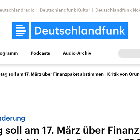
eutschlandradio
Deutschlandfunk Kultur
Deutschlandfunk No
rogramm
Podcasts
Audio-Archiv
Wirtschaft
Wissen
Kultur
Europa
Gesellschaf
tag soll am 17. März über Finanzpaket abstimmen - Kritik von Grü
nderung
 soll am 17. März über Finan
Nahostkonflikt
Iran
le Beiträge,
Aktuelle Lage und
Aktuelle Lage und