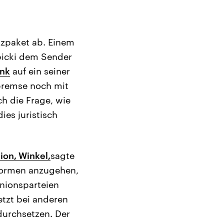
nzpaket ab. Einem
bicki dem Sender
unk
auf ein seiner
bremse noch mit
h die Frage, wie
es juristisch
ion, Winkel,
sagte
formen anzugehen,
Unionsparteien
tzt bei anderen
durchsetzen. Der