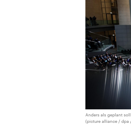
Anders als geplant so
(picture alliance / dpa