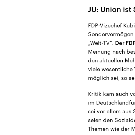
JU: Union is
FDP-Vizechef Kubi
Sondervermögen I
„Welt-TV“.
Der FDP
Meinung nach bes
den aktuellen Meh
viele wesentlich
möglich sei, so s
Kritik kam auch v
im Deutschlandfu
sei vor allem aus
seien den Sozial
Themen wie der Mi