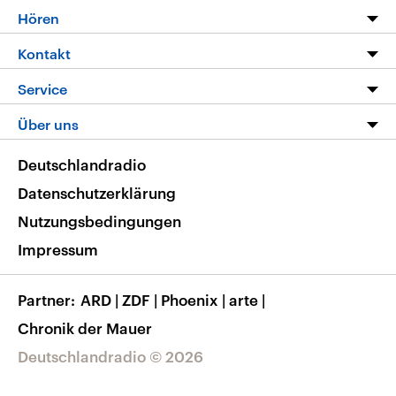
Programm
Hören
Alle Sendungen
Livestream
Kontakt
Die Nachrichten
Audios
Hörerservice
Service
Nachrichtenleicht
Podcasts
Social Media
FAQ
Über uns
Neue Beiträge auf dlf.de
Deutschlandfunk App
Newsletter
Deutschlandradio
Themen-Schwerpunkte
Nachrichten App
Deutschlandradio
Veranstaltungen
Presse
Frequenzen
Datenschutzerklärung
Musikliste
Ausbildung und Karriere
Nutzungsbedingungen
RSS
Transparenz
Impressum
Korrekturen
Barrierefreiheit
Partner
ARD
|
ZDF
|
Phoenix
|
arte
|
Chronik der Mauer
Deutschlandradio © 2026