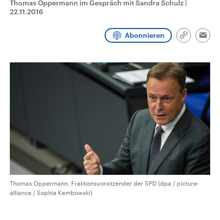
Thomas Oppermann im Gespräch mit Sandra Schulz
|
aktuelle Weltgeschehen.
Diese wird wie die Hisboll
22.11.2016
Libanon vom Iran unterstüt
Sendungen
Programm
Podcasts
Abonnieren
Link
Emai
kopieren/te
Audio-Archiv
Thomas Oppermann, Fraktionsvorsitzender der SPD (dpa / picture-
alliance / Sophia Kembowski)