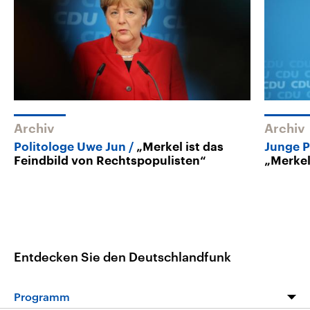
Archiv
Archiv
Politologe Uwe Jun
„Merkel ist das
Junge P
Feindbild von Rechtspopulisten“
„Merkel
Entdecken Sie den Deutschlandfunk
Programm