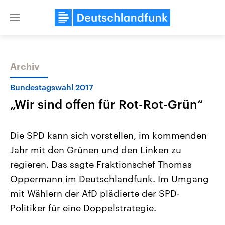
Close
menu
Archiv
Themen
Bundestagswahl 2017
„Wir sind offen für Rot-Rot-Grün“
Die SPD kann sich vorstellen, im kommenden
Jahr mit den Grünen und den Linken zu
regieren. Das sagte Fraktionschef Thomas
USA
Nahostkonflikt
Oppermann im Deutschlandfunk. Im Umgang
Aktuelle Beiträge, Analysen und
Aktuelle Lage und Hinter
Der Überfall der palästine
Hintergründe
mit Wählern der AfD plädierte der SPD-
Wirtschaftlich und militärisch
Terrororganisation Hamas
Politiker für eine Doppelstrategie.
gehören die Vereinigten Staaten zu
Oktober 2023 auf Israel ha
den mächtigsten Ländern der Erde,
Region wieder die Gewalt 
mit großem Einfluss auf das
Israel möchte die Hamas z