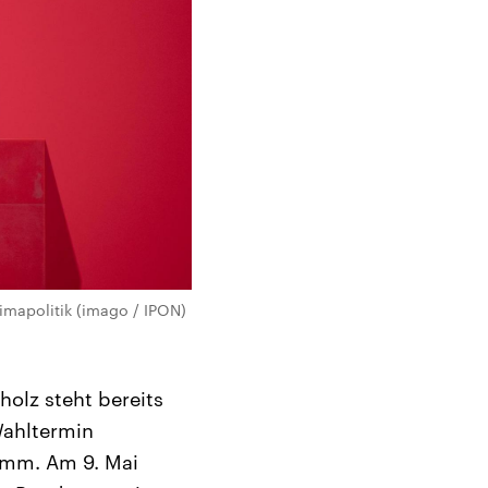
imapolitik (imago / IPON)
holz steht bereits
Wahltermin
amm. Am 9. Mai