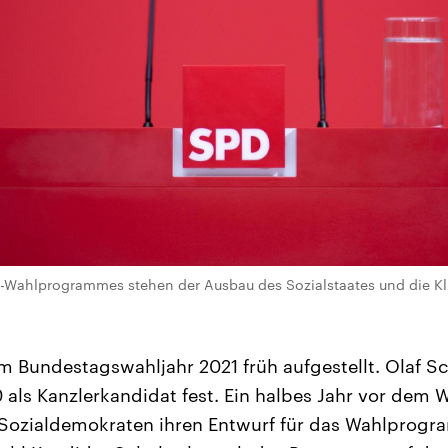
D-Wahlprogrammes stehen der Ausbau des Sozialstaates und die Kl
m Bundestagswahljahr 2021 früh aufgestellt. Olaf Sc
als Kanzlerkandidat fest. Ein halbes Jahr vor dem 
 Sozialdemokraten ihren Entwurf für das Wahlprogr