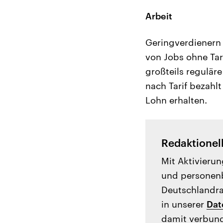
Arbeit
Geringverdienern 
von Jobs ohne Tari
großteils reguläre
nach Tarif bezahl
Lohn erhalten.
Redaktionel
Mit Aktivierun
und personenb
Deutschlandrad
in unserer
Dat
damit verbund