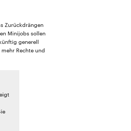
das Zurückdrängen
nen Minijobs sollen
künftig generell
en mehr Rechte und
eigt
Sie