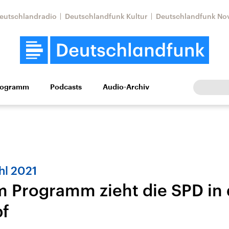
eutschlandradio
Deutschlandfunk Kultur
Deutschlandfunk No
rogramm
Podcasts
Audio-Archiv
Wirtschaft
Wissen
Kultur
Europa
Gesellschaf
l 2021
m Programm zieht die SPD in
f
tkonflikt
Iran
Faktenchecks
In unseren Faktenc
lle Lage und
Aktuelle Lage und