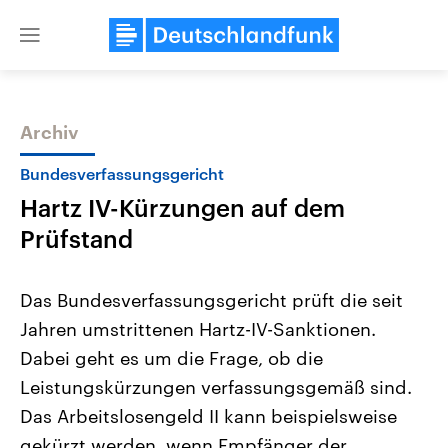
Close
menu
Archiv
Themen
Bundesverfassungsgericht
Hartz IV-Kürzungen auf dem
Prüfstand
Das Bundesverfassungsgericht prüft die seit
Jahren umstrittenen Hartz-IV-Sanktionen.
Landtagswahl Sachsen-Anhalt
USA
Dabei geht es um die Frage, ob die
2026
Aktuelle Beiträge, Analys
Alle Informationen
Hintergründe
Leistungskürzungen verfassungsgemäß sind.
Sachsen-Anhalt wählt am 6.
Wirtschaftlich und militäri
September 2026 einen neuen
gehören die Vereinigten S
Das Arbeitslosengeld II kann beispielsweise
Landtag. Seit 2021 wird das
den mächtigsten Ländern 
gekürzt werden, wenn Empfänger der
Bundesland von einer Koalition aus
mit großem Einfluss auf d