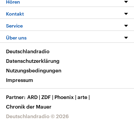
Hören
Alle Sendungen
Livestream
Kontakt
Die Nachrichten
Audios
Hörerservice
Service
Nachrichtenleicht
Podcasts
Social Media
FAQ
Über uns
Neue Beiträge auf dlf.de
Deutschlandfunk App
Newsletter
Deutschlandradio
Themen-Schwerpunkte
Nachrichten App
Deutschlandradio
Veranstaltungen
Presse
Frequenzen
Datenschutzerklärung
Musikliste
Ausbildung und Karriere
Nutzungsbedingungen
RSS
Transparenz
Impressum
Korrekturen
Barrierefreiheit
Partner
ARD
|
ZDF
|
Phoenix
|
arte
|
Chronik der Mauer
Deutschlandradio © 2026