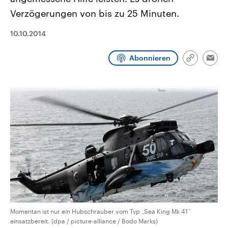
CDU, SPD und FDP regiert.-
aktuelle Weltgeschehen.
Verzögerungen von bis zu 25 Minuten.
Umfragen, Prognosen,
Wahlprogramme, aktuelle Berichte
Sendungen
Programm
Podcasts
und Hintergründe zu den Parteien
10.10.2014
und Kandidaten der anstehenden
Wahl.
Audio-Archiv
Abonnieren
Link
Emai
kopieren/te
Momentan ist nur ein Hubschrauber vom Typ „Sea King Mk 41“
einsatzbereit. (dpa / picture-alliance / Bodo Marks)