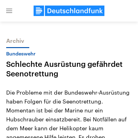
Close
menu
Archiv
Themen
Bundeswehr
Schlechte Ausrüstung gefährdet
Seenotrettung
Die Probleme mit der Bundeswehr-Ausrüstung
haben Folgen für die Seenotrettung.
Landtagswahl Sachsen-Anhalt
USA
Momentan ist bei der Marine nur ein
2026
Aktuelle Beiträge, Analys
Alle Informationen
Hintergründe
Hubschrauber einsatzbereit. Bei Notfällen auf
Sachsen-Anhalt wählt am 6.
Wirtschaftlich und militäri
September 2026 einen neuen
gehören die Vereinigten S
dem Meer kann der Helikopter kaum
Landtag. Seit 2021 wird das
den mächtigsten Ländern 
angemessene Hilfe leisten. Es drohen
Bundesland von einer Koalition aus
mit großem Einfluss auf d