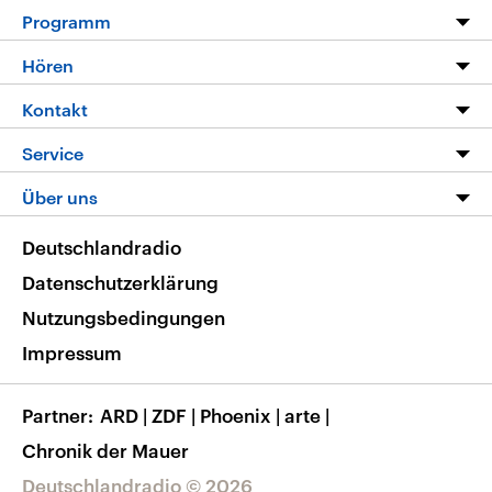
Programm
Programm
Hören
Alle Sendungen
Livestream
Kontakt
Die Nachrichten
Audios
Hörerservice
Service
Nachrichtenleicht
Podcasts
Social Media
FAQ
Über uns
Neue Beiträge auf dlf.de
Deutschlandfunk App
Newsletter
Deutschlandradio
Themen-Schwerpunkte
Nachrichten App
Deutschlandradio
Veranstaltungen
Presse
Frequenzen
Datenschutzerklärung
Musikliste
Ausbildung und Karriere
Nutzungsbedingungen
RSS
Transparenz
Impressum
Korrekturen
Barrierefreiheit
Partner
ARD
|
ZDF
|
Phoenix
|
arte
|
Chronik der Mauer
Deutschlandradio © 2026